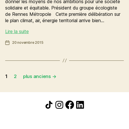
donner les moyens de nos ambitions pour une société
solidaire et équitable. Président du groupe écologiste
de Rennes Métropole Cette première délibération sur
le plan climat, air, énergie territorial arrive bien…
Apaiser
Lire la suite
le
Date
20 novembre 2015
climat
de
:
l’article
un
enjeu
d’environnement,
Pagination
de
1
2
plus anciens
→
santé
des
publique
publications
et
de
Icône de partage
Instagram
Facebook
LinkedIn
solidarité