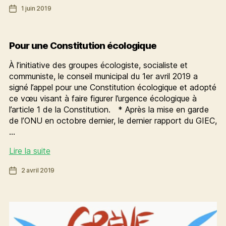
Date
1 juin 2019
l’heure
de
des
l’article
choix
audacieux
Pour une Constitution écologique
À l’initiative des groupes écologiste, socialiste et
communiste, le conseil municipal du 1er avril 2019 a
signé l’appel pour une Constitution écologique et adopté
ce vœu visant à faire figurer l’urgence écologique à
l’article 1 de la Constitution. * Après la mise en garde
de l’ONU en octobre dernier, le dernier rapport du GIEC,
…
Pour
Lire la suite
une
Date
2 avril 2019
Constitution
de
écologique
l’article