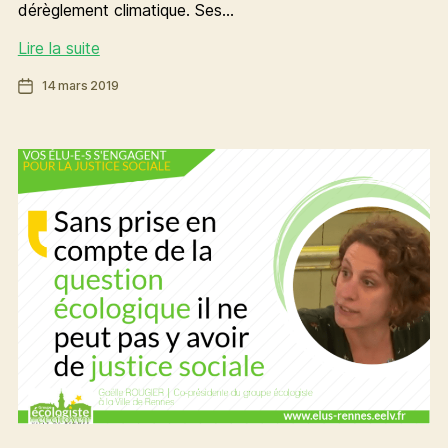
dérèglement climatique. Ses…
Pour
Lire la suite
le
Date
14 mars 2019
climat,
de
plus
l’article
que
jamais
mobilisé·e·s!