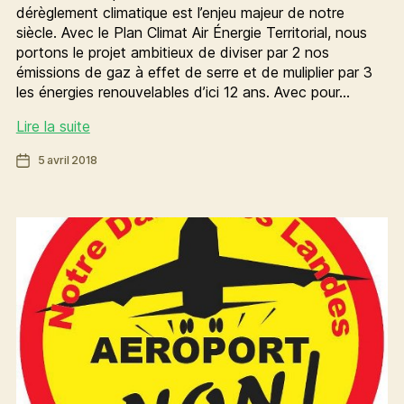
dérèglement climatique est l’enjeu majeur de notre
siècle. Avec le Plan Climat Air Énergie Territorial, nous
portons le projet ambitieux de diviser par 2 nos
émissions de gaz à effet de serre et de muliplier par 3
les énergies renouvelables d’ici 12 ans. Avec pour…
Faire
Lire la suite
de
Date
5 avril 2018
notre
de
métropole
l’article
un
territoire
zéro
carbone