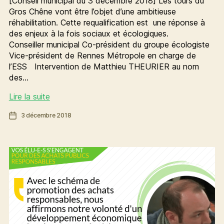
[Conseil municipal du 3 décembre 2018] Les tours du
Gros Chêne vont être l’objet d’une ambitieuse
réhabilitation. Cette requalification est une réponse à
des enjeux à la fois sociaux et écologiques.
Conseiller municipal Co-président du groupe écologiste
Vice-président de Rennes Métropole en charge de
l’ESS Intervention de Matthieu THEURIER au nom
des…
Réhabilitation
Lire la suite
du
Date
3 décembre 2018
Gros
de
Chêne
l’article
:
les
enjeux
sont
sociaux
et
écologiques