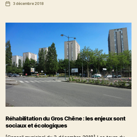
Date
3 décembre 2018
pour
de
un
l’article
pacte
finance-
climat
européen
Réhabilitation du Gros Chêne : les enjeux sont
sociaux et écologiques