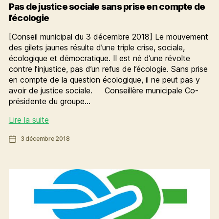
Pas de justice sociale sans prise en compte de
l’écologie
[Conseil municipal du 3 décembre 2018] Le mouvement
des gilets jaunes résulte d’une triple crise, sociale,
écologique et démocratique. Il est né d’une révolte
contre l’injustice, pas d’un refus de l’écologie. Sans prise
en compte de la question écologique, il ne peut pas y
avoir de justice sociale. Conseillère municipale Co-
présidente du groupe…
Pas
Lire la suite
de
Date
3 décembre 2018
justice
de
sociale
l’article
sans
prise
en
compte
de
l’écologie