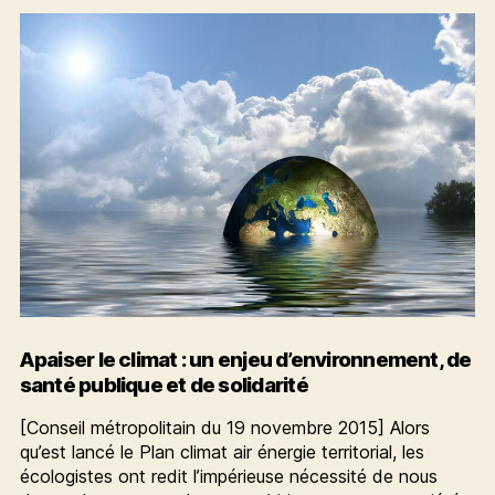
une
aberration
en
contradiction
avec
la
COP
21
Apaiser le climat : un enjeu d’environnement, de
santé publique et de solidarité
[Conseil métropolitain du 19 novembre 2015] Alors
qu’est lancé le Plan climat air énergie territorial, les
écologistes ont redit l’impérieuse nécessité de nous