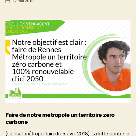
Date
17 mai 2018
pour
de
des
l’article
achats
publics
responsables
à
Rennes
Métropole
Faire de notre métropole un territoire zéro
carbone
[Conseil métropolitain du 5 avril 2018] La lutte contre le