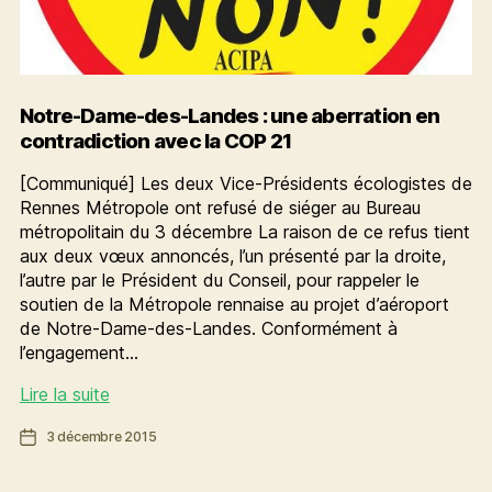
Notre-Dame-des-Landes : une aberration en
contradiction avec la COP 21
[Communiqué] Les deux Vice-Présidents écologistes de
Rennes Métropole ont refusé de siéger au Bureau
métropolitain du 3 décembre La raison de ce refus tient
aux deux vœux annoncés, l’un présenté par la droite,
l’autre par le Président du Conseil, pour rappeler le
soutien de la Métropole rennaise au projet d’aéroport
de Notre-Dame-des-Landes. Conformément à
l’engagement…
Notre-
Lire la suite
Dame-
Date
3 décembre 2015
des-
de
Landes
l’article
: