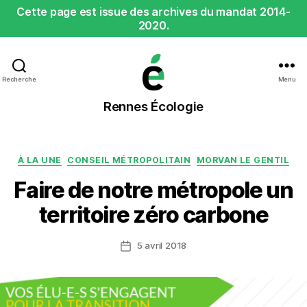
Cette page est issue des archives du mandat 2014-
2020.
Recherche
Menu
Rennes
Rennes Écologie
Écologie
Catégories
À LA UNE
CONSEIL MÉTROPOLITAIN
MORVAN LE GENTIL
Faire de notre métropole un
territoire zéro carbone
5 avril 2018
Date
de
l’article