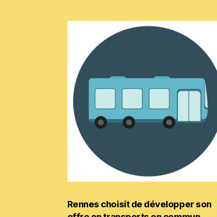
Rennes choisit de développer son
offre en transports en commun,