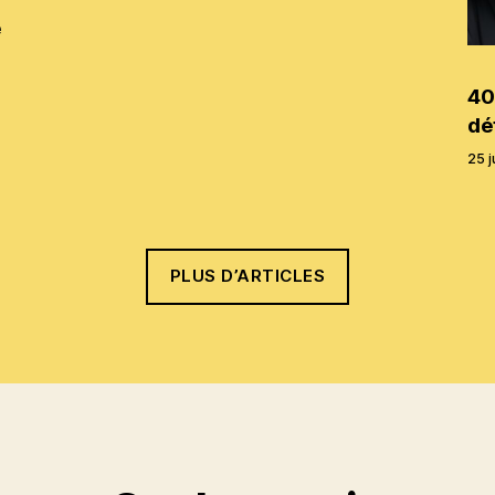
e
40
dé
25 j
PLUS D’ARTICLES