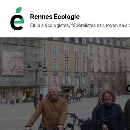
Rennes Écologie
Élu·e·s écologistes, fédéralistes et citoyen·ne·s
Rennes
Écologie