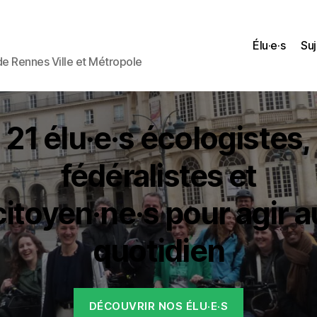
Élu·e·s
Suj
 de Rennes Ville et Métropole
21 élu·e·s écologistes,
fédéralistes et
citoyen·ne·s pour agir a
quotidien
DÉCOUVRIR NOS ÉLU·E·S