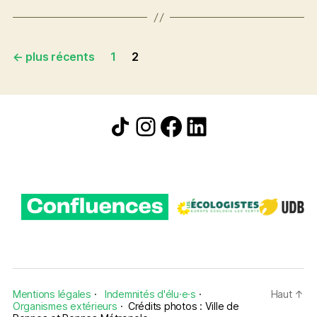
évaluer
et
avancer
Pagination
←
plus récents
1
2
des
publications
Icône de partage
Instagram
Facebook
LinkedIn
Mentions légales
·
Indemnités d'élu·e·s
·
Haut
↑
Organismes extérieurs
·
Crédits photos : Ville de