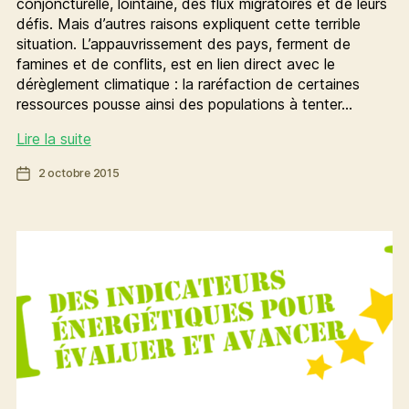
conjoncturelle, lointaine, des flux migratoires et de leurs
défis. Mais d’autres raisons expliquent cette terrible
situation. L’appauvrissement des pays, ferment de
famines et de conflits, est en lien direct avec le
dérèglement climatique : la raréfaction de certaines
ressources pousse ainsi des populations à tenter…
Agir
Lire la suite
pour
Date
2 octobre 2015
le
de
climat,
l’article
c’est
aussi
aider
les
réfugiés