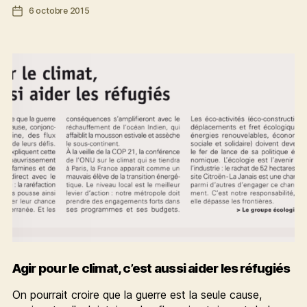
Date
6 octobre 2015
l’air
de
:
l’article
il
y
a
des
solutions
Agir pour le climat, c’est aussi aider les réfugiés
On pourrait croire que la guerre est la seule cause,