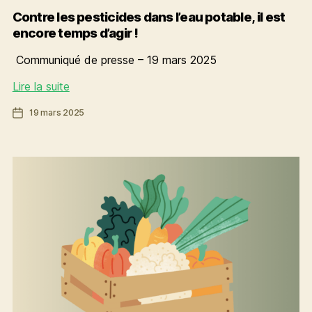
Contre les pesticides dans l’eau potable, il est
encore temps d’agir !
Communiqué de presse – 19 mars 2025
Contre
Lire la suite
les
Date
19 mars 2025
pesticides
de
dans
l’article
l’eau
potable, il
est
encore
temps
d’agir
!