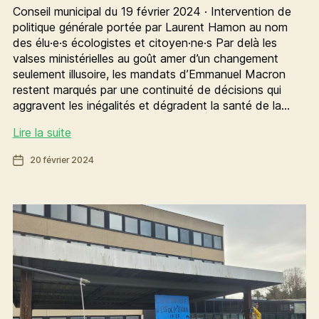
Conseil municipal du 19 février 2024 · Intervention de
politique générale portée par Laurent Hamon au nom
des élu·e·s écologistes et citoyen·ne·s Par delà les
valses ministérielles au goût amer d’un changement
seulement illusoire, les mandats d’Emmanuel Macron
restent marqués par une continuité de décisions qui
aggravent les inégalités et dégradent la santé de la…
Crise
Lire la suite
du
Date
20 février 2024
logement,
de
crise
l’article
agricole
:
nous
disons
au
gouvernement,
ça
suffit