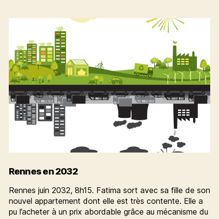
pour
l’article
les
transitions
régionales
mais
toujours
trop
peu
ambitieux
Rennes en 2032
Rennes juin 2032, 8h15. Fatima sort avec sa fille de son
nouvel appartement dont elle est très contente. Elle a
pu l’acheter à un prix abordable grâce au mécanisme du