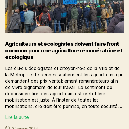
!
Agriculteurs et écologistes doivent faire front
commun pour une agriculture rémunératrice et
écologique
Les élu·e·s écologistes et citoyen·ne·s de la Ville et de
la Métropole de Rennes soutiennent les agriculteurs qui
demandent des prix véritablement rémunérateurs afin
de vivre dignement de leur travail. Le sentiment de
déconsidération des agriculteurs est réel et leur
mobilisation est juste. À l’instar de toutes les
mobilisations, elle doit être permise, en toute sécurité,…
Agriculteurs
Lire la suite
et
Date
25 janvier 2024