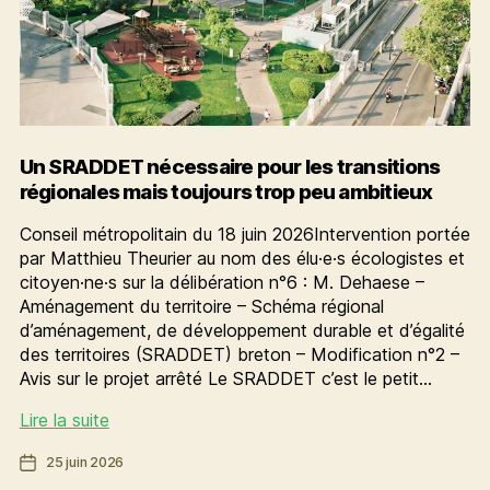
Un SRADDET nécessaire pour les transitions
régionales mais toujours trop peu ambitieux
Conseil métropolitain du 18 juin 2026Intervention portée
par Matthieu Theurier au nom des élu·e·s écologistes et
citoyen·ne·s sur la délibération n°6 : M. Dehaese –
Aménagement du territoire – Schéma régional
d’aménagement, de développement durable et d’égalité
des territoires (SRADDET) breton – Modification n°2 –
Avis sur le projet arrêté Le SRADDET c’est le petit…
Un
Lire la suite
SRADDET
Date
25 juin 2026
nécessaire
de