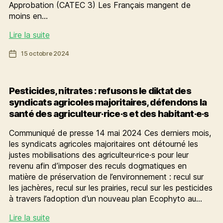
Approbation (CATEC 3) Les Français mangent de
moins en…
Construisons
Lire la suite
aujourd’hui
Date
15 octobre 2024
la
de
transition
l’article
alimentaire
de
Pesticides, nitrates : refusons le diktat des
demain
syndicats agricoles majoritaires, défendons la
santé des agriculteur·rice·s et des habitant·e·s
Communiqué de presse 14 mai 2024 Ces derniers mois,
les syndicats agricoles majoritaires ont détourné les
justes mobilisations des agriculteur·rice·s pour leur
revenu afin d’imposer des reculs dogmatiques en
matière de préservation de l’environnement : recul sur
les jachères, recul sur les prairies, recul sur les pesticides
à travers l’adoption d’un nouveau plan Ecophyto au…
Pesticides,
Lire la suite