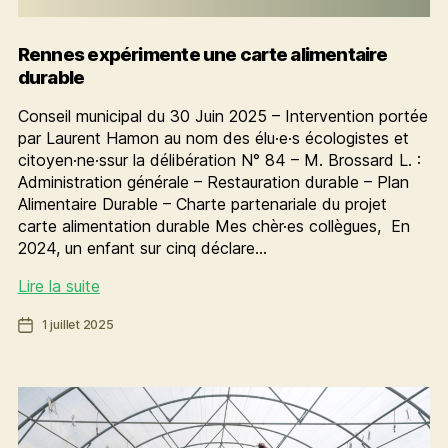
Rennes expérimente une carte alimentaire
durable
Conseil municipal du 30 Juin 2025 – Intervention portée
par Laurent Hamon au nom des élu·e·s écologistes et
citoyen·ne·ssur la délibération N° 84 – M. Brossard L. :
Administration générale – Restauration durable – Plan
Alimentaire Durable – Charte partenariale du projet
carte alimentation durable Mes chèr·es collègues, En
2024, un enfant sur cinq déclare…
Rennes
Lire la suite
expérimente
Date
1 juillet 2025
une
de
carte
l’article
alimentaire
durable