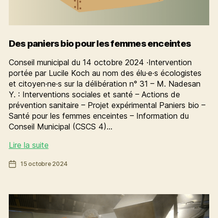
Des paniers bio pour les femmes enceintes
Conseil municipal du 14 octobre 2024 ·Intervention
portée par Lucile Koch au nom des élu·e·s écologistes
et citoyen·ne·s sur la délibération n° 31 – M. Nadesan
Y. : Interventions sociales et santé – Actions de
prévention sanitaire – Projet expérimental Paniers bio –
Santé pour les femmes enceintes – Information du
Conseil Municipal (CSCS 4)…
Des
Lire la suite
paniers
Date
15 octobre 2024
bio
de
pour
l’article
les
femmes
enceintes