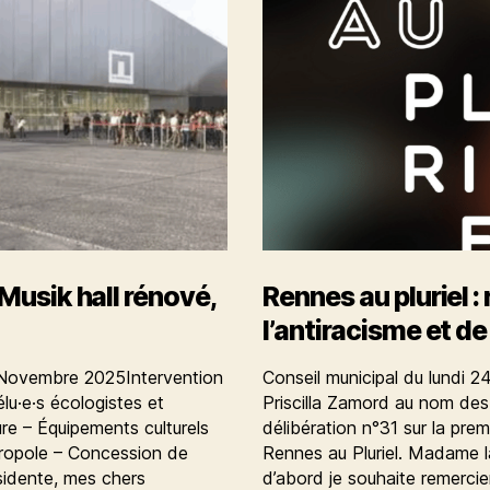
mais
un
combat
à
poursuivre
Musik hall rénové,
Rennes au pluriel :
l’antiracisme et de 
3 Novembre 2025Intervention
Conseil municipal du lundi 2
u·e·s écologistes et
Priscilla Zamord au nom des 
ture – Équipements culturels
délibération n°31 sur la pre
tropole – Concession de
Rennes au Pluriel. Madame l
idente, mes chers
d’abord je souhaite remercie