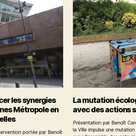
!
cer les synergies
La mutation écolog
nes Métropole en
avec des actions 
elles
Présentation par Benoît Carei
la Ville impulse une mutatio
tervention portée par Benoît