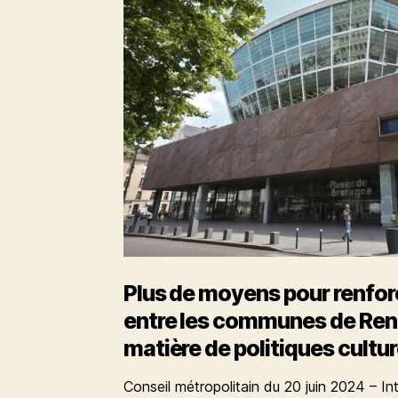
diversité
et
de
liberté
artistique
face
aux
menaces
réactionnaires
et
coupes
budgétaires
Plus de moyens pour renfor
entre les communes de Ren
matière de politiques cultur
Conseil métropolitain du 20 juin 2024 – In