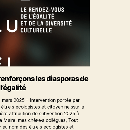
 renforçons les diasporas de
l’égalité
4 mars 2025 – Intervention portée par
élu·e·s écologistes et citoyen·ne·ssur la
mière attribution de subvention 2025 à
a Maire, mes chèr·e·s collègues, Tout
r au nom des élu·e·s écologistes et