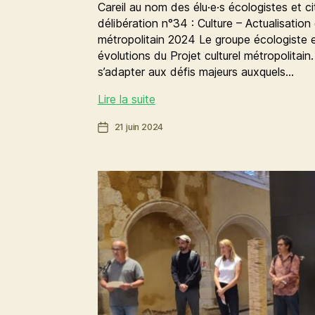
Careil au nom des élu·e·s écologistes et ci
délibération n°34 : Culture – Actualisation 
métropolitain 2024 Le groupe écologiste e
évolutions du Projet culturel métropolitain.
s’adapter aux défis majeurs auxquels…
Plus
Lire la suite
de
Date
21 juin 2024
moyens
de
pour
l’article
renforcer
les
synergies
entre
les
communes
de
Rennes
Métropole
en