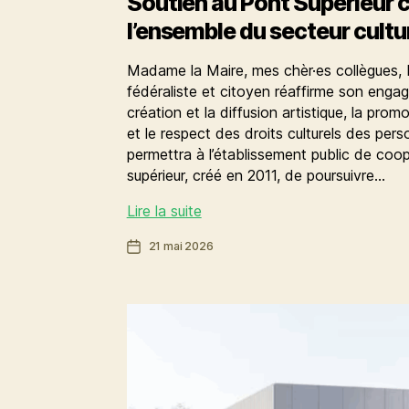
Soutien au Pont Supérieur
l’ensemble du secteur cultu
Madame la Maire, mes chèr·es collègues, 
fédéraliste et citoyen réaffirme son engag
création et la diffusion artistique, la promo
et le respect des droits culturels des per
permettra à l’établissement public de coop
supérieur, créé en 2011, de poursuivre…
Soutien
Lire la suite
au
Date
21 mai 2026
Pont
de
Supérieur
l’article
comme
à
l’ensemble
du
secteur
culturel