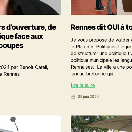
rs d’ouverture, de
Rennes dit OUI à to
tique face aux
Je vous propose de valider a
 coupes
le Plan des Politiques Lingui
de structurer une politique 
politique municipale les lang
Rennaises. La ville a une pol
024 par Benoît Careil,
langue bretonne qui…
 de Rennes
Rennes
Lire la suite
dit
Date
25 juin 2024
OUI
de
à
l’article
toutes
les
langues