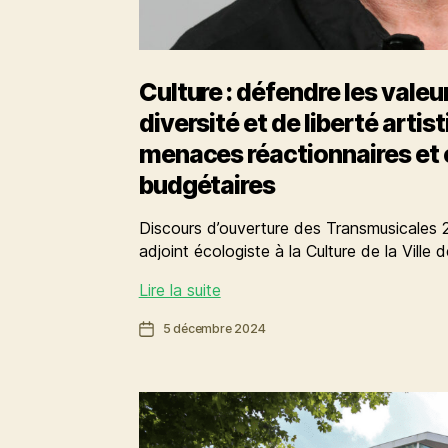
Culture : défendre les valeu
diversité et de liberté artis
menaces réactionnaires et
budgétaires
Discours d’ouverture des Transmusicales 2
adjoint écologiste à la Culture de la Ville
Culture
Lire la suite
:
Date
5 décembre 2024
défendre
de
les
l’article
valeurs
d’ouverture,
de