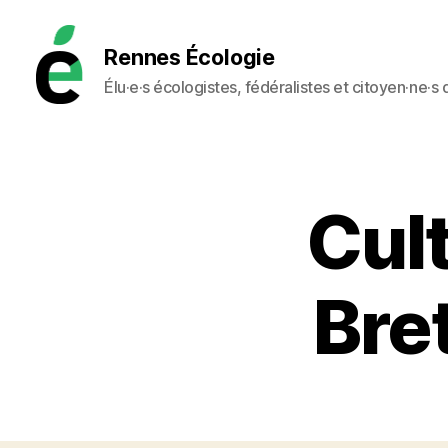
Rennes Écologie
Élu·e·s écologistes, fédéralistes et citoyen·ne·s
Rennes
Écologie
Cul
Bre