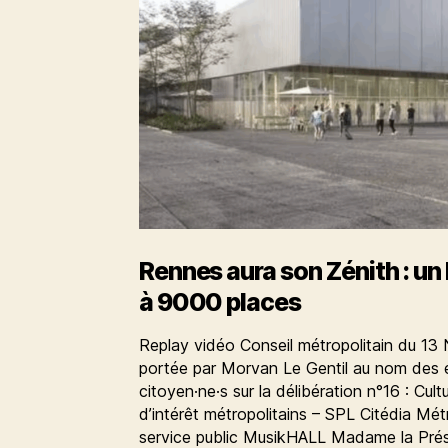
Rennes aura son Zénith : un 
à 9000 places
Replay vidéo Conseil métropolitain du 1
portée par Morvan Le Gentil au nom des él
citoyen·ne·s sur la délibération n°16 : Cul
d’intérêt métropolitains – SPL Citédia Mé
service public MusikHALL Madame la Prés