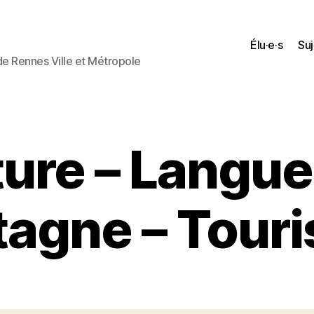
Élu·e·s
Suj
 de Rennes Ville et Métropole
ture – Langue
tagne – Tour