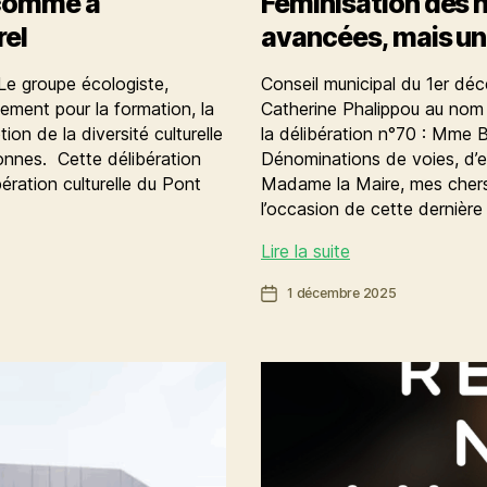
 comme à
Féminisation des n
rel
avancées, mais un
Le groupe écologiste,
Conseil municipal du 1er dé
ement pour la formation, la
Catherine Phalippou au nom d
tion de la diversité culturelle
la délibération n°70 : Mme 
sonnes. Cette délibération
Dénominations de voies, d’
ération culturelle du Pont
Madame la Maire, mes chers c
l’occasion de cette dernièr
Féminisation
Lire la suite
des
Date
1 décembre 2025
noms
de
de
l’article
rues
à
Rennes
:
des
avancées,