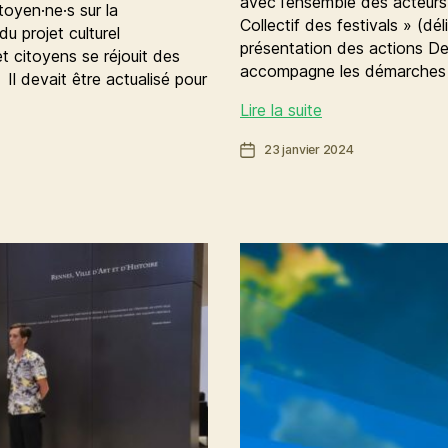
avec l’ensemble des acteurs 
toyen·ne·s sur la
Collectif des festivals » (dé
du projet culturel
présentation des actions Dep
t citoyens se réjouit des
accompagne les démarches
 Il devait être actualisé pour
La
Lire la suite
mutation
Date
23 janvier 2024
écologique
de
de
l’article
la
culture
à
Rennes
avec
des
actions
structurantes