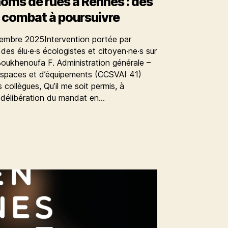
oms de rues à Rennes : des
 combat à poursuivre
cembre 2025Intervention portée par
es élu·e·s écologistes et citoyen·ne·s sur
Boukhenoufa F. Administration générale –
espaces et d’équipements (CCSVAI 41)
ollègues, Qu’il me soit permis, à
e délibération du mandat en…