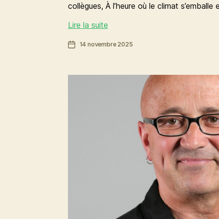
collègues, À l’heure où le climat s’emballe
Rennes
Lire la suite
aura
Date
14 novembre 2025
son
de
Zénith
l’article
: un
Musik
hall
rénové,
à
9000
places