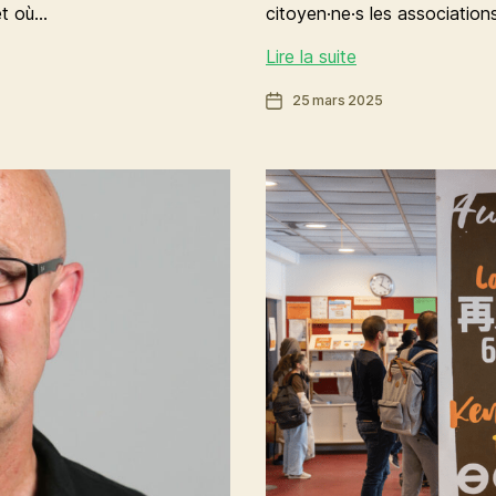
 et où…
citoyen·ne·s les association
Rennes
Lire la suite
au
Date
25 mars 2025
pluriel
de
:
l’article
renforçons
les
diasporas
de
l’antiracisme
et
de
l’égalité