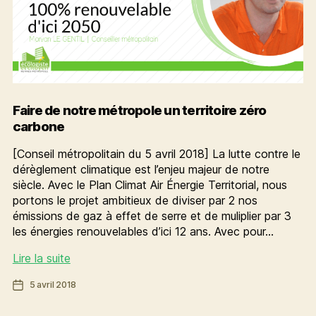
Faire de notre métropole un territoire zéro
carbone
[Conseil métropolitain du 5 avril 2018] La lutte contre le
dérèglement climatique est l’enjeu majeur de notre
siècle. Avec le Plan Climat Air Énergie Territorial, nous
portons le projet ambitieux de diviser par 2 nos
émissions de gaz à effet de serre et de muliplier par 3
les énergies renouvelables d’ici 12 ans. Avec pour…
Faire
Lire la suite
de
Date
5 avril 2018
notre
de
métropole
l’article