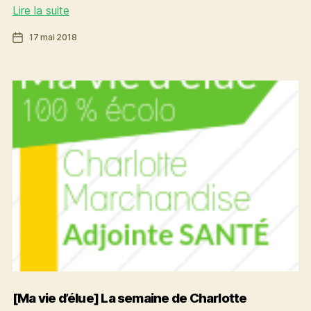
Un
Lire la suite
schéma
Date
17 mai 2018
pour
de
des
l’article
achats
publics
responsables
à
Rennes
Métropole
[Ma vie d’élue] La semaine de Charlotte