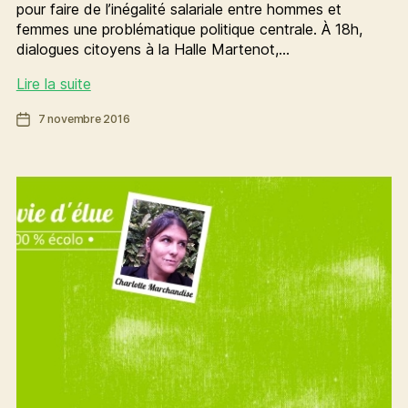
pour faire de l’inégalité salariale entre hommes et
femmes une problématique politique centrale. À 18h,
dialogues citoyens à la Halle Martenot,…
[Ma
Lire la suite
vie
Date
7 novembre 2016
d’élue]
de
La
l’article
semaine
de
Charlotte