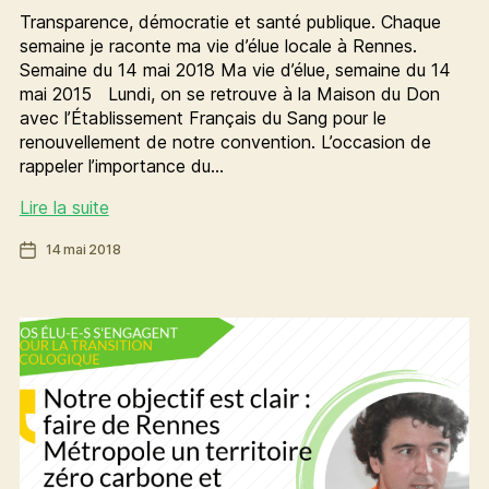
Transparence, démocratie et santé publique. Chaque
semaine je raconte ma vie d’élue locale à Rennes.
Semaine du 14 mai 2018 Ma vie d’élue, semaine du 14
mai 2015 Lundi, on se retrouve à la Maison du Don
avec l’Établissement Français du Sang pour le
renouvellement de notre convention. L’occasion de
rappeler l’importance du…
[Ma
Lire la suite
vie
Date
14 mai 2018
d’élue]
de
La
l’article
semaine
de
Charlotte