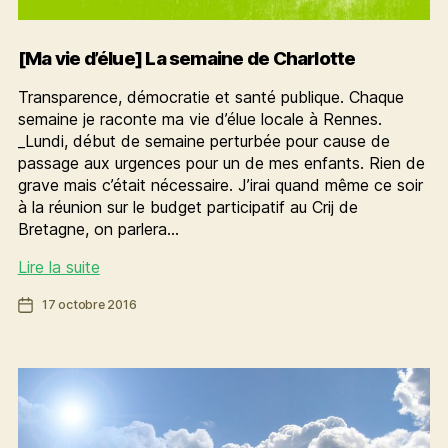
[Ma vie d’élue] La semaine de Charlotte
Transparence, démocratie et santé publique. Chaque
semaine je raconte ma vie d’élue locale à Rennes.
_Lundi, début de semaine perturbée pour cause de
passage aux urgences pour un de mes enfants. Rien de
grave mais c’était nécessaire. J’irai quand même ce soir
à la réunion sur le budget participatif au Crij de
Bretagne, on parlera…
[Ma
Lire la suite
vie
Date
17 octobre 2016
d’élue]
de
La
l’article
semaine
de
Charlotte