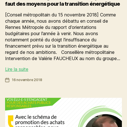
faut des moyens pour la transition énergétique
[Conseil métropolitain du 15 novembre 2018] Comme
chaque année, nous avons débattu en conseil de
Rennes Métropole du rapport d’orientations
budgétaires pour l’année à venir. Nous avons
notamment pointé du doigt l’insuffisance du
financement prévu sur la transition énergétique au
regard de nos ambitions. Conseillère métropolitaine
Intervention de Valérie FAUCHEUX au nom du groupe…
Orientations
Lire la suite
budgétaires
Date
16 novembre 2018
de
de
la
l’article
métropole
:
il
faut
des
moyens