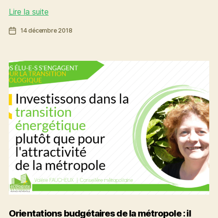
Une
Lire la suite
boîte
Date
14 décembre 2018
à
de
outils
l’article
pour
la
transformation
écologique
et
sociale
de
notre
territoire
Orientations budgétaires de la métropole : il