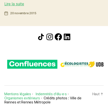
Apaiser
Lire la suite
le
Date
20 novembre 2015
climat
de
:
l’article
un
enjeu
Icône de partage
Instagram
Facebook
LinkedIn
d’environnement,
de
santé
publique
et
de
solidarité
Mentions légales
·
Indemnités d'élu·e·s
·
Haut
↑
Organismes extérieurs
·
Crédits photos : Ville de
Rennes et Rennes Métropole