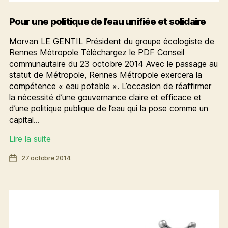
Pour une politique de l’eau unifiée et solidaire
Morvan LE GENTIL Président du groupe écologiste de
Rennes Métropole Téléchargez le PDF Conseil
communautaire du 23 octobre 2014 Avec le passage au
statut de Métropole, Rennes Métropole exercera la
compétence « eau potable ». L’occasion de réaffirmer
la nécessité d’une gouvernance claire et efficace et
d’une politique publique de l’eau qui la pose comme un
capital…
Pour
Lire la suite
une
Date
27 octobre 2014
politique
de
de
l’article
l’eau
unifiée
et
solidaire