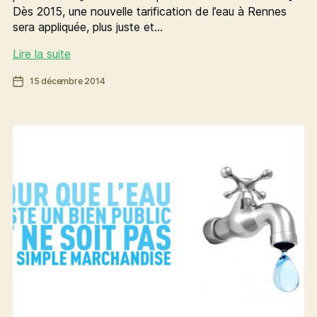
Dès 2015, une nouvelle tarification de l’eau à Rennes
sera appliquée, plus juste et…
Eau
Lire la suite
:
Date
15 décembre 2014
oui
de
à
l’article
une
tarification
sociale
et
écologique