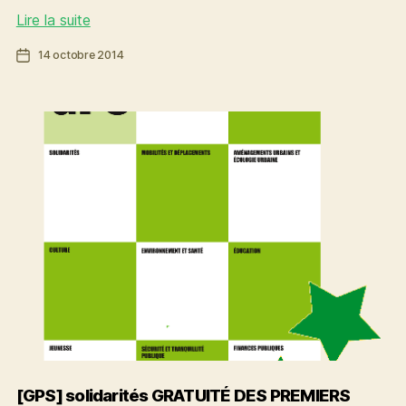
Pour
Lire la suite
une
Date
14 octobre 2014
gestion
de
publique
l’article
de
l’eau
socialement
juste
[GPS] solidarités GRATUITÉ DES PREMIERS