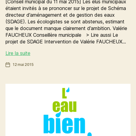
[Conseil municipal du 11 mai 2015] Les élus municipaux
étaient invités à se prononcer sur le projet de Schéma
directeur d’aménagement et de gestion des eaux
(SDAGE). Les écologistes se sont abstenus, estimant
que le document manque clairement d’ambition. Valérie
FAUCHEUX Conseillère municipale > Lire aussi Le
projet de SDAGE Intervention de Valérie FAUCHEUX…
Protection
Lire la suite
de
Date
12 mai 2015
l’eau
de
:
l’article
soyons
plus
ambitieux