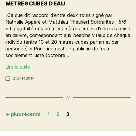
METRES CUBES D’EAU
[Ce que dit l’accord d’entre deux tours signé par
Nathalie Appéré et Matthieu Theurier] Solidarités | 5/6
« La gratuité des premiers mètres cubes d’eau sera mise
en œuvre, correspondant aux besoins vitaux de chaque
individu (entre 10 et 20 mètres cubes par an et par
personne) » Pour une gestion publique de l’eau
socialement juste (octobre…
[GPS]
Lire la suite
solidarités
Date
2 juillet 2014
GRATUITÉ
de
DES
l’article
PREMIERS
METRES
CUBES
Pagination
D’EAU
←
plus récents
1
2
3
des
publications