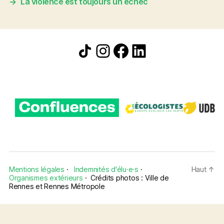
→
La violence est toujours un échec
Icône de partage
Instagram
Facebook
LinkedIn
Mentions légales
·
Indemnités d'élu·e·s
·
Haut
↑
Organismes extérieurs
·
Crédits photos : Ville de
Rennes et Rennes Métropole