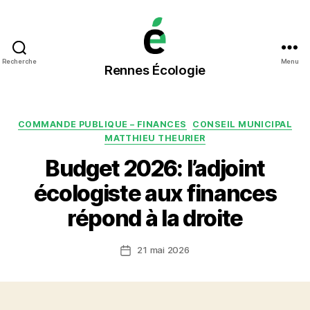
Rennes
Recherche
Menu
Rennes Écologie
Écologie
Catégories
COMMANDE PUBLIQUE – FINANCES
CONSEIL MUNICIPAL
MATTHIEU THEURIER
Budget 2026: l’adjoint
écologiste aux finances
répond à la droite
21 mai 2026
Date
de
l’article