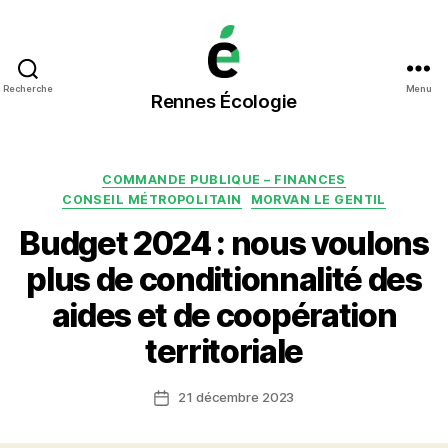
Rennes
Recherche
Menu
Rennes Écologie
Écologie
Catégories
COMMANDE PUBLIQUE – FINANCES
CONSEIL MÉTROPOLITAIN
MORVAN LE GENTIL
Budget 2024 : nous voulons
plus de conditionnalité des
aides et de coopération
territoriale
21 décembre 2023
Date
de
l’article