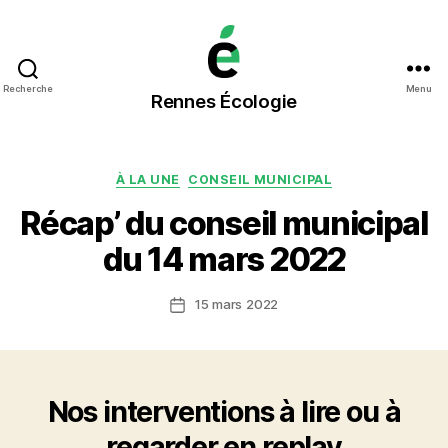
Rennes
Recherche
Menu
Rennes Écologie
Écologie
Catégories
À LA UNE
CONSEIL MUNICIPAL
Récap’ du conseil municipal
du 14 mars 2022
15 mars 2022
Date
de
l’article
Nos interventions à lire ou à
regarder en replay