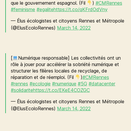
que le gouvernement espagnol. (Fil
)
#CMRennes
#feminisme
#egalite
https://t.co/qKFrdOdVny
— Élus écologistes et citoyens Rennes et Métropole
(@ElusEcoloRennes)
March 14, 2022
[
Numérique responsable] Les collectivités ont un
rôle à jouer pour accélérer la sobriété numérique et
structurer les filières locales de recyclage, de
réparation et de réemploi. (Fil
)
#CMRennes
#rennes
#ecologie
#numerique
#5G
#datacenter
#solidarite
https://t.co/EKeE4COZGC
— Élus écologistes et citoyens Rennes et Métropole
(@ElusEcoloRennes)
March 14, 2022