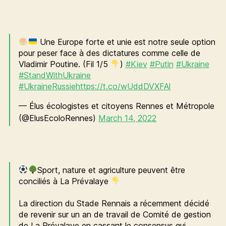
Une Europe forte et unie est notre seule option
pour peser face à des dictatures comme celle de
Vladimir Poutine. (Fil 1/5
)
#Kiev
#Putin
#Ukraine
#StandWithUkraine
#UkraineRussie
https://t.co/wUddDVXFAl
— Élus écologistes et citoyens Rennes et Métropole
(@ElusEcoloRennes)
March 14, 2022
Sport, nature et agriculture peuvent être
conciliés à La Prévalaye
La direction du Stade Rennais a récemment décidé
de revenir sur un an de travail de Comité de gestion
de La Prévalaye en cassant le consensus qui