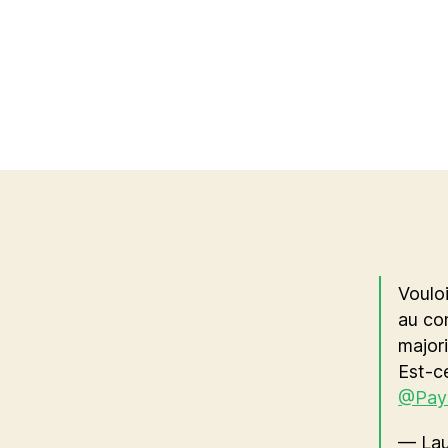
Vouloi
au con
majori
Est-ce
@Pay
— Lau