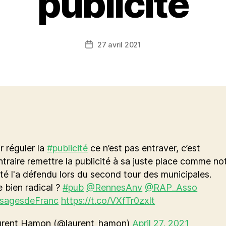
publicité
27 avril 2021
Date
de
l’article
r réguler la
#publicité
ce n’est pas entraver, c’est
traire remettre la publicité à sa juste place comme no
té l'a défendu lors du second tour des municipales.
 bien radical ?
#pub
@RennesAnv
@RAP_Asso
sagesdeFranc
https://t.co/VXfTr0zxlt
rent Hamon (@laurent_hamon)
April 27, 2021