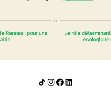
 de Rennes : pour une
Le rôle déterminant 
sable
écologique e
Icône de partage
Instagram
Facebook
LinkedIn