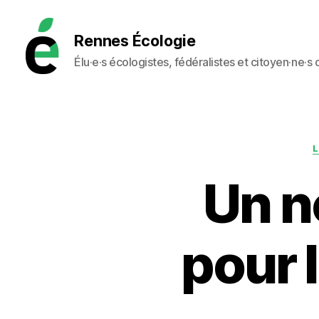
Rennes Écologie
Élu·e·s écologistes, fédéralistes et citoyen·ne·s
Rennes
Écologie
L
Un n
pour l