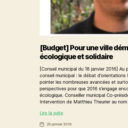
[Budget] Pour une ville dé
écologique et solidaire
[Conseil municipal du 18 janvier 2016] Au
conseil municipal : le débat d’orientation
pointer les nombreuses avancées et surtou
perspectives pour que 2016 s’engage encor
écologique. Conseiller municipal Co-prési
Intervention de Matthieu Theurier au nom
[Budget]
Lire la suite
Pour
Date
20 janvier 2016
une