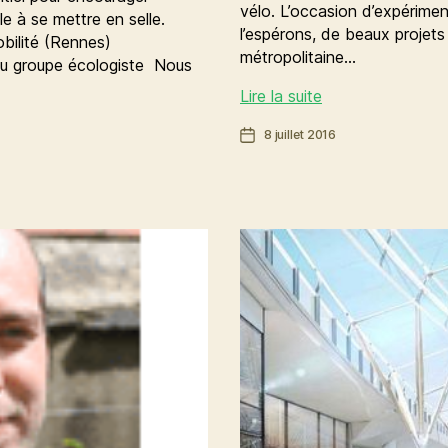
vélo. L’occasion d’expériment
e à se mettre en selle.
l’espérons, de beaux projets 
 Mobilité (Rennes)
métropolitaine…
du groupe écologiste Nous
Une
Lire la suite
Maison
Date
8 juillet 2016
du
de
vélo
l’article
en
devenir