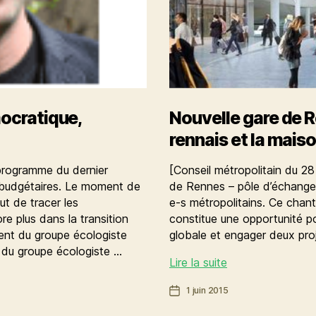
mocratique,
Nouvelle gare de R
rennais et la mais
 programme du dernier
[Conseil métropolitain du 28
s budgétaires. Le moment de
de Rennes – pôle d’échange 
t de tracer les
e-s métropolitains. Ce chant
e plus dans la transition
constitue une opportunité 
dent du groupe écologiste
globale et engager deux pro
 du groupe écologiste …
Nouvelle
Lire la suite
gare
Date
1 juin 2015
de
de
Rennes,
l’article