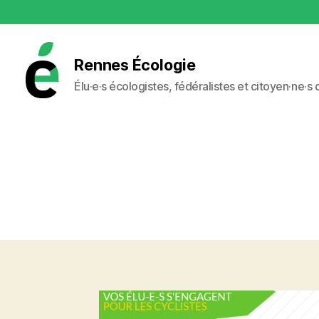
Rennes Écologie
Élu·e·s écologistes, fédéralistes et citoyen·ne·s
Rennes
Écologie