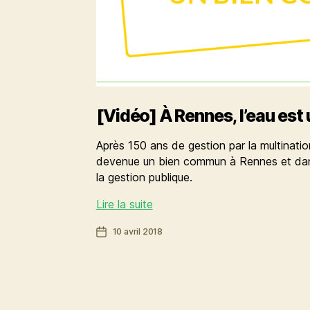
[Vidéo] À Rennes, l’eau es
Après 150 ans de gestion par la multination
devenue un bien commun à Rennes et dans
la gestion publique.
[Vidéo]
Lire la suite
À
Date
10 avril 2018
Rennes,
de
l’eau
l’article
est
un
bien