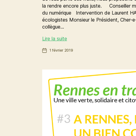
la rendre encore plus juste. Conseiller 
du numérique Intervention de Laurent H
écologistes Monsieur le Président, Cher-e
collègue…
Pour
Lire la suite
être
Date
1 février 2019
plus
de
juste,
l’article
la
tarification
de
l’eau
doit
évoluer