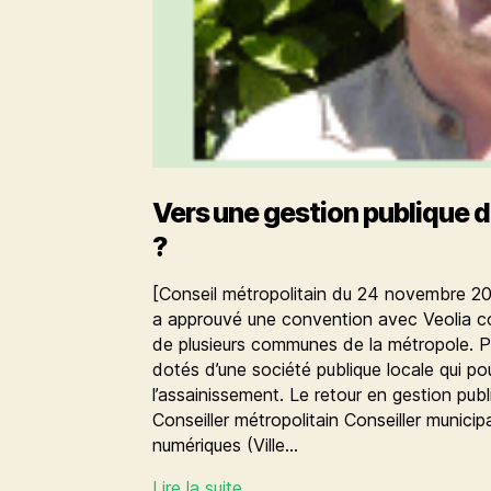
Vers une gestion publique d
?
[Conseil métropolitain du 24 novembre 201
a approuvé une convention avec Veolia co
de plusieurs communes de la métropole. 
dotés d’une société publique locale qui po
l’assainissement. Le retour en gestion pub
Conseiller métropolitain Conseiller munici
numériques (Ville…
Vers
Lire la suite