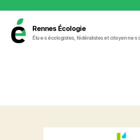
Rennes Écologie
Élu·e·s écologistes, fédéralistes et citoyen·ne·s
Rennes
Écologie