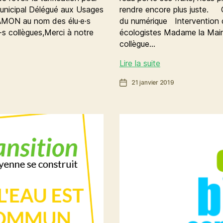
municipal Délégué aux Usages
rendre encore plus juste. C
AMON au nom des élu·e·s
du numérique Intervention
-s collègues,Merci à notre
écologistes Madame la Maire
collègue…
Pour
Lire la suite
être
Date
21 janvier 2019
plus
de
juste,
l’article
la
tarification
de
l’eau
doit
évoluer