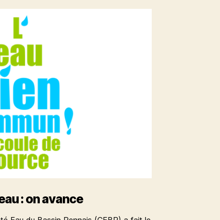
’eau : on avance
é Eau du Bassin Rennais (CEBR) a fait le