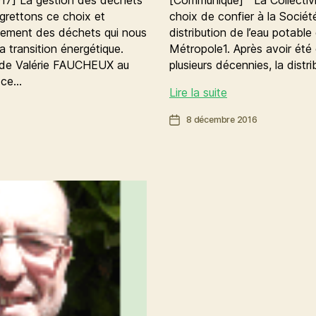
egrettons ce choix et
choix de confier à la Sociét
itement des déchets qui nous
distribution de l’eau potab
 transition énergétique.
Métropole1. Après avoir été
n de Valérie FAUCHEUX au
plusieurs décennies, la distr
 ce…
Service
Lire la suite
public
Date
8 décembre 2016
de
de
l’eau
l’article
:
on
avance