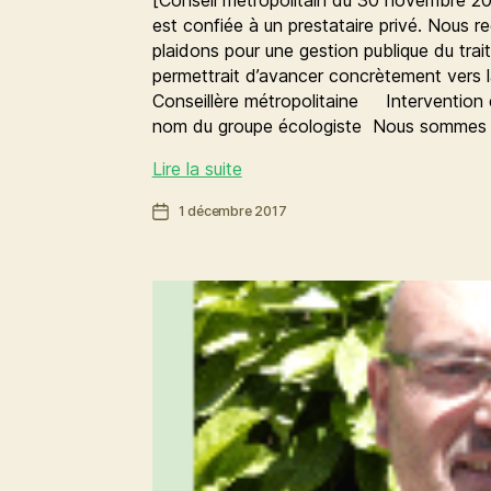
est confiée à un prestataire privé. Nous r
plaidons pour une gestion publique du tra
permettrait d’avancer concrètement vers la
Conseillère métropolitaine Interventio
nom du groupe écologiste Nous sommes
Pour
Lire la suite
une
Date
1 décembre 2017
gestion
de
publique
l’article
des
déchets