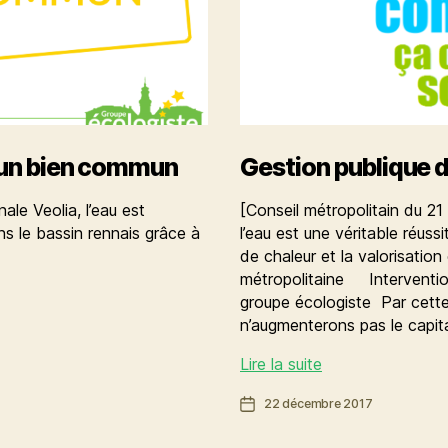
t un bien commun
Gestion publique de
ale Veolia, l’eau est
[Conseil métropolitain du 2
 le bassin rennais grâce à
l’eau est une véritable réuss
de chaleur et la valorisatio
métropolitaine Interventi
groupe écologiste Par cette
n’augmenterons pas le capit
Gestion
Lire la suite
publique
Date
22 décembre 2017
de
de
l’eau
l’article