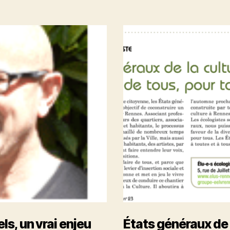
de
Vivifier
l’article
la
démocratie
ici
et
maintenant
ls, un vrai enjeu
États généraux de l