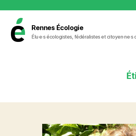
Rennes Écologie
Élu·e·s écologistes, fédéralistes et citoyen·ne·s
Rennes
Écologie
Ét