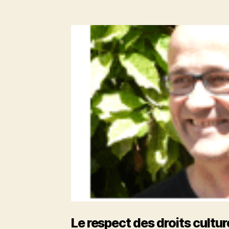
de
ville
l’article
démocratique,
écologique
et
solidaire
Le respect des droits culture