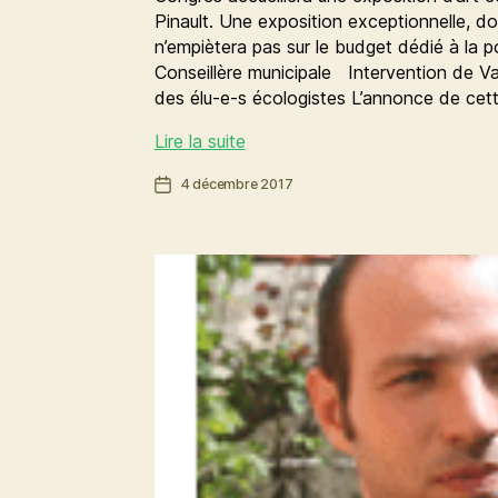
Pinault. Une exposition exceptionnelle, d
n’empiètera pas sur le budget dédié à la p
Conseillère municipale Intervention de 
des élu-e-s écologistes L’annonce de ce
2018,
Lire la suite
année
Date
4 décembre 2017
exceptionnelle
de
pour
l’article
les
arts
plastiques