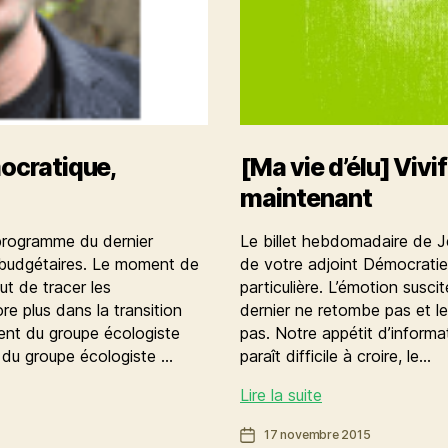
mocratique,
[Ma vie d’élu] Vivif
maintenant
 programme du dernier
Le billet hebdomadaire de J
s budgétaires. Le moment de
de votre adjoint Démocrati
t de tracer les
particulière. L’émotion susci
e plus dans la transition
dernier ne retombe pas et 
dent du groupe écologiste
pas. Notre appétit d’informa
 du groupe écologiste …
paraît difficile à croire, le…
[Ma
Lire la suite
vie
Date
17 novembre 2015
d’élu]