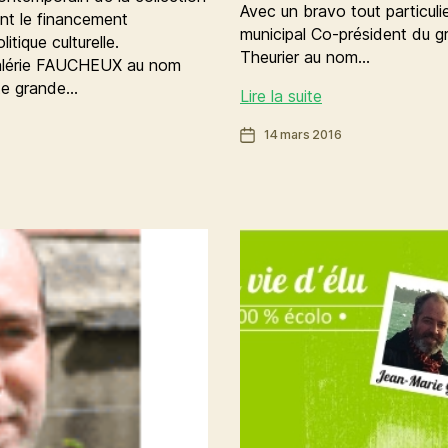
Avec un bravo tout particulie
ont le financement
municipal Co-président du g
olitique culturelle.
Theurier au nom…
Valérie FAUCHEUX au nom
tte grande…
Budget
Lire la suite
de
Date
14 mars 2016
Rennes :
de
lisible
l’article
et…
participatif
!