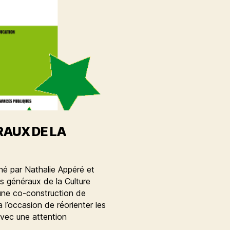
tous
RAUX DE LA
gné par Nathalie Appéré et
ts généraux de la Culture
 une co-construction de
ra l’occasion de réorienter les
 avec une attention