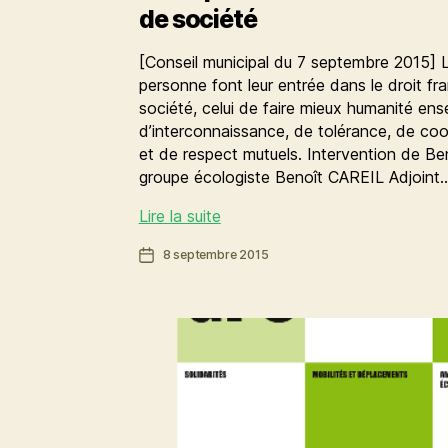
de société
[Conseil municipal du 7 septembre 2015] Le
personne font leur entrée dans le droit fra
société, celui de faire mieux humanité ens
d’interconnaissance, de tolérance, de co
et de respect mutuels. Intervention de B
groupe écologiste Benoît CAREIL Adjoint
Le
Lire la suite
respect
Date
8 septembre 2015
des
de
droits
l’article
culturels,
un
vrai
enjeu
de
société