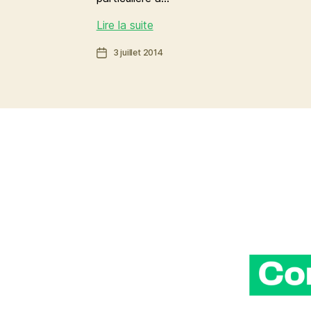
[GPS]
Lire la suite
culture
Date
3 juillet 2014
ÉTATS
de
GÉNÉRAUX
l’article
DE
LA
CULTURE