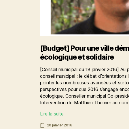
[Budget] Pour une ville dé
écologique et solidaire
[Conseil municipal du 18 janvier 2016] Au
conseil municipal : le débat d’orientation
pointer les nombreuses avancées et surtou
perspectives pour que 2016 s’engage encor
écologique. Conseiller municipal Co-prési
Intervention de Matthieu Theurier au nom
[Budget]
Lire la suite
Pour
Date
20 janvier 2016
une