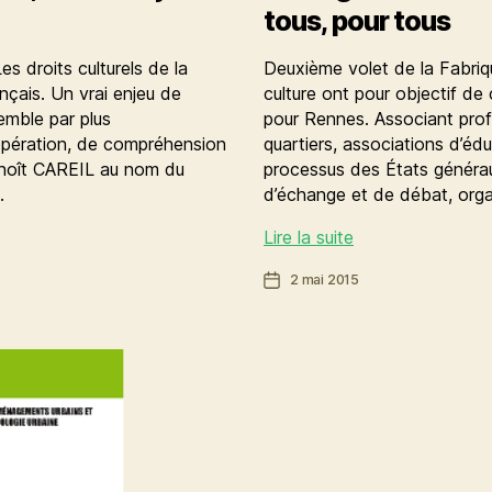
tous, pour tous
s droits culturels de la
Deuxième volet de la Fabriq
nçais. Un vrai enjeu de
culture ont pour objectif de
emble par plus
pour Rennes. Associant profe
opération, de compréhension
quartiers, associations d’édu
enoît CAREIL au nom du
processus des États généra
…
d’échange et de débat, organ
États
Lire la suite
généraux
Date
2 mai 2015
de
de
la
l’article
culture
:
la
culture
de
tous,
pour