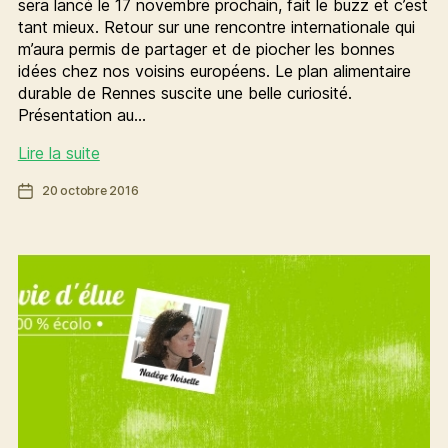
sera lancé le 17 novembre prochain, fait le buzz et c’est
tant mieux. Retour sur une rencontre internationale qui
m’aura permis de partager et de piocher les bonnes
idées chez nos voisins européens. Le plan alimentaire
durable de Rennes suscite une belle curiosité.
Présentation au…
[Ma
Lire la suite
vie
Date
20 octobre 2016
d’élue]
de
Cantine
l’article
durable
:
ce
que
font
nos
voisins
européens
et
comment