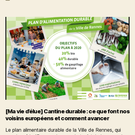
de
nationales
l’article
de
la
bio
[Ma vie d’élue] Cantine durable : ce que font nos
voisins européens et comment avancer
Le plan alimentaire durable de la Ville de Rennes, qui