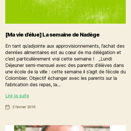
avancer
[Ma vie d’élue] La semaine de Nadège
En tant qu’adjointe aux approvisionnements, l’achat des
denrées alimentaires est au cœur de ma délégation et
c’est particulièrement vrai cette semaine ! _Lundi
Déjeuner semi-mensuel avec des parents d’élèves dans
une école de la ville : cette semaine il s’agit de l’école du
Colombier. Objectif échanger avec les parents sur la
fabrication des repas, la…
[Ma
Lire la suite
vie
Date
2 février 2016
d’élue]
de
La
l’article
semaine
de