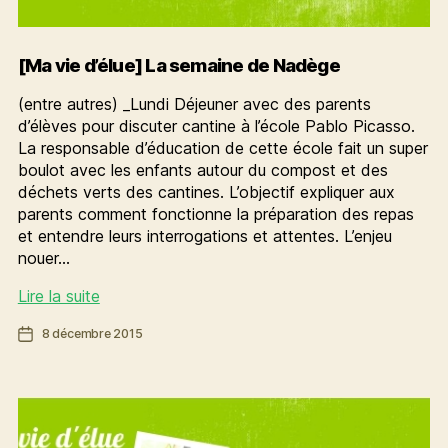
[Ma vie d’élue] La semaine de Nadège
(entre autres) _Lundi Déjeuner avec des parents
d’élèves pour discuter cantine à l’école Pablo Picasso.
La responsable d’éducation de cette école fait un super
boulot avec les enfants autour du compost et des
déchets verts des cantines. L’objectif expliquer aux
parents comment fonctionne la préparation des repas
et entendre leurs interrogations et attentes. L’enjeu
nouer…
[Ma
Lire la suite
vie
Date
8 décembre 2015
d’élue]
de
La
l’article
semaine
de
Nadège