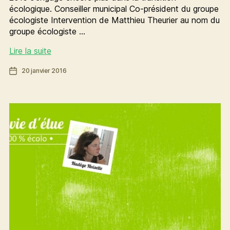
écologique. Conseiller municipal Co-président du groupe
écologiste Intervention de Matthieu Theurier au nom du
groupe écologiste …
[Budget]
Lire la suite
Pour
Date
20 janvier 2016
une
de
ville
l’article
démocratique,
écologique
et
solidaire