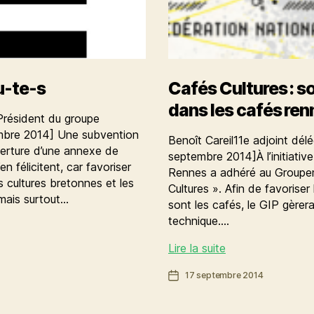
u-te-s
Cafés Cultures : so
dans les cafés ren
Président du groupe
embre 2014] Une subvention
Benoît Careil11e adjoint délé
verture d’une annexe de
septembre 2014]À l’initiative
n félicitent, car favoriser
Rennes a adhéré au Groupeme
s cultures bretonnes et les
Cultures ». Afin de favoriser 
 mais surtout…
sont les cafés, le GIP gèrera
technique.…
Cafés
Lire la suite
Cultures
Date
17 septembre 2014
:
de
soutenir
l’article
l’emploi