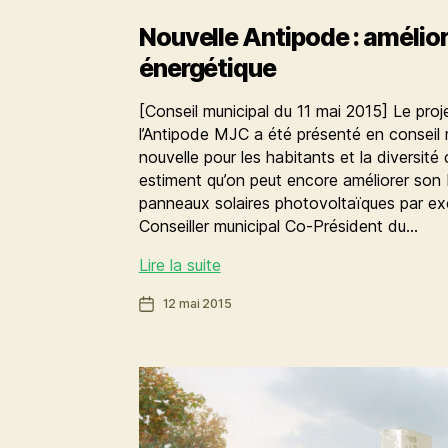
Nouvelle Antipode : amélior
énergétique
[Conseil municipal du 11 mai 2015] Le pro
l’Antipode MJC a été présenté en conseil 
nouvelle pour les habitants et la diversité c
estiment qu’on peut encore améliorer son 
panneaux solaires photovoltaïques par 
Conseiller municipal Co-Président du…
Nouvelle
Lire la suite
Antipode
Date
12 mai 2015
:
de
améliorons
l’article
encore
le
bilan
énergétique