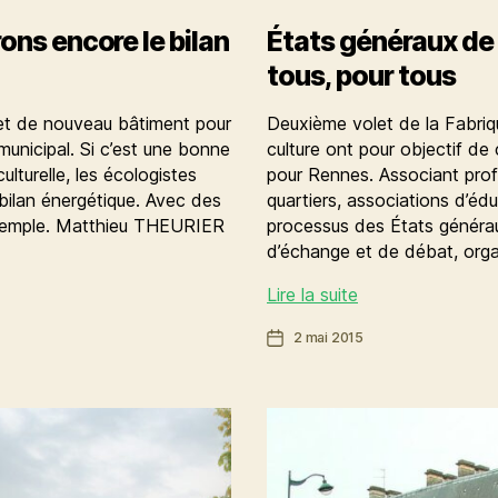
ons encore le bilan
États généraux de l
tous, pour tous
jet de nouveau bâtiment pour
Deuxième volet de la Fabriq
municipal. Si c’est une bonne
culture ont pour objectif de
ulturelle, les écologistes
pour Rennes. Associant profe
bilan énergétique. Avec des
quartiers, associations d’édu
exemple. Matthieu THEURIER
processus des États généra
d’échange et de débat, organ
États
Lire la suite
généraux
Date
2 mai 2015
de
de
la
l’article
culture
:
la
culture
de