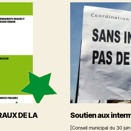
artistique
dans
les
cafés
rennais
RAUX DE LA
Soutien aux inter
[Conseil municipal du 30 jui