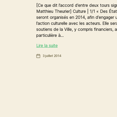
[Ce que dit l’accord d’entre deux tours si
Matthieu Theurier] Culture | 1/1 « Des Éta
seront organisés en 2014, afin d’engager
l’action culturelle avec les acteurs. Elle se
soutiens de la Ville, y compris financiers,
particulière à…
[GPS]
Lire la suite
culture
Date
3 juillet 2014
ÉTATS
de
GÉNÉRAUX
l’article
DE
LA
CULTURE