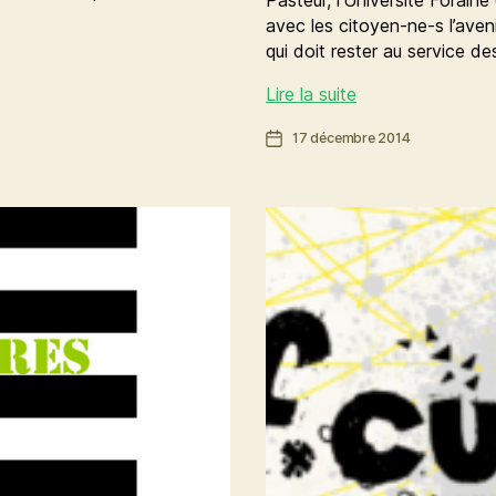
Pasteur, l’Université Foraine 
avec les citoyen-ne-s l’aven
qui doit rester au service d
Construire
Lire la suite
avec
Date
17 décembre 2014
les
de
citoyen-
l’article
ne-
s
l’avenir
de
la
Fac
Pasteur