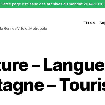
Cette page est issue des archives du mandat 2014-2020.
Élu·e·s
Suj
 de Rennes Ville et Métropole
ture – Langue
tagne – Tour