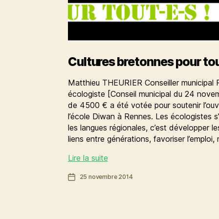
Cultures bretonnes pour to
Matthieu THEURIER Conseiller municipal 
écologiste [Conseil municipal du 24 nov
de 4500 € a été votée pour soutenir l’ou
l’école Diwan à Rennes. Les écologistes s’e
les langues régionales, c’est développer le
liens entre générations, favoriser l’emploi,
Cultures
Lire la suite
bretonnes
Date
25 novembre 2014
pour
de
tou-
l’article
te-
s