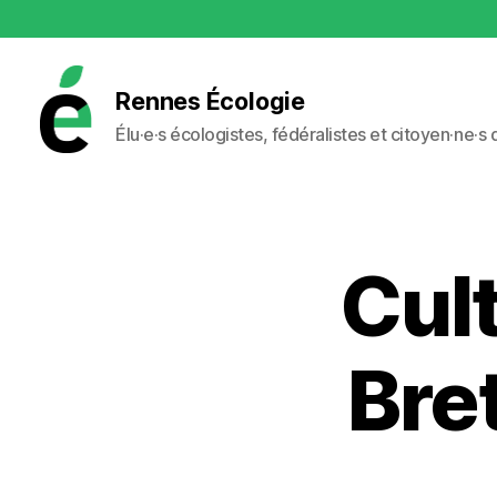
Rennes Écologie
Élu·e·s écologistes, fédéralistes et citoyen·ne·s
Rennes
Écologie
Cul
Bre