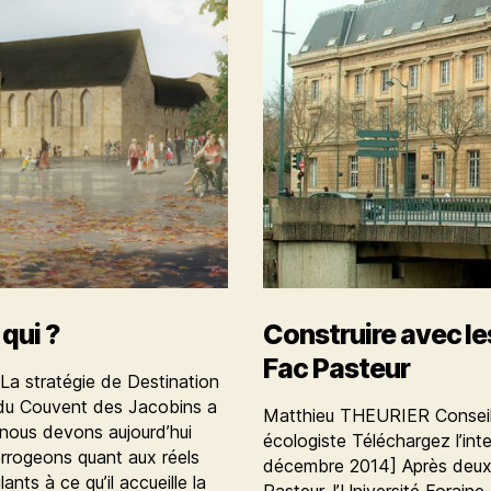
tous,
pour
tous
qui ?
Construire avec les
Fac Pasteur
 La stratégie de Destination
 du Couvent des Jacobins a
Matthieu THEURIER Conseill
 nous devons aujourd’hui
écologiste Téléchargez l’int
errogeons quant aux réels
décembre 2014] Après deux 
nts à ce qu’il accueille la