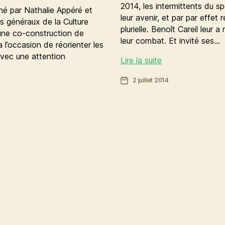
2014, les intermittents du sp
gné par Nathalie Appéré et
leur avenir, et par par effet 
ts généraux de la Culture
plurielle. Benoît Careil leur
 une co-construction de
leur combat. Et invité ses…
ra l’occasion de réorienter les
 avec une attention
Soutien
Lire la suite
aux
Date
2 juillet 2014
intermittents
de
du
l’article
spectacle