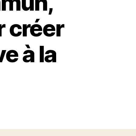
mmun,
r créer
e à la