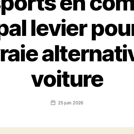
sports en co
pal levier pou
raie alternativ
voiture
25 juin 2026
Date
de
l’article