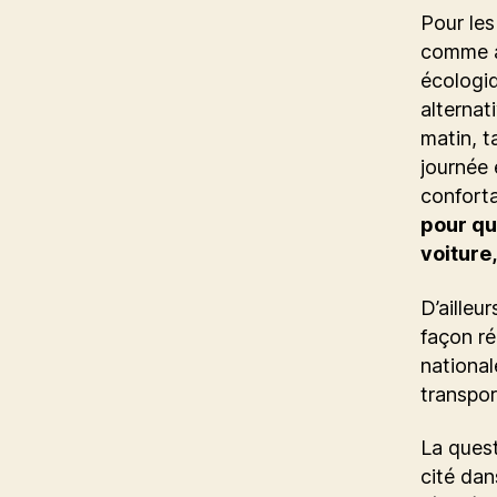
Pour le
comme al
écologi
alternat
matin, t
journée e
conforta
pour qu
voiture, 
D’ailleu
façon ré
national
transpor
La quest
cité dan