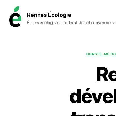
Rennes Écologie
Élu·e·s écologistes, fédéralistes et citoyen·ne·s
Rennes
Écologie
CONSEIL MÉTR
Re
dével