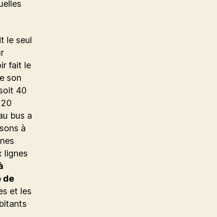
uelles
t le seul
r
 fait le
ue son
soit 40
120
eau bus a
ssons à
gnes
 lignes
à
e de
s et les
bitants