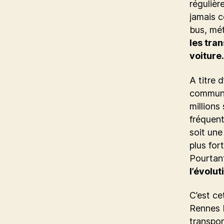
régulièr
jamais c
bus, mét
les tra
voiture.
A titre 
commun s
millions
fréquent
soit une
plus for
Pourtant
l’évolut
C’est ce
Rennes M
transpo