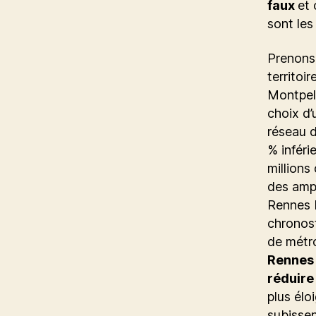
faux
et 
sont les
Prenons 
territoi
Montpell
choix d’
réseau d
% inféri
millions
des ampl
Rennes M
chronost
de métr
Rennes 
réduire 
plus élo
subissen