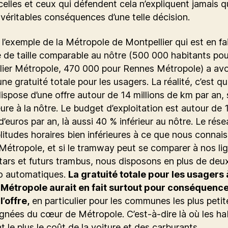
celles et ceux qui défendent cela n’expliquent jamais q
 véritables conséquences d’une telle décision.
l’exemple de la Métropole de Montpellier qui est en fai
re de taille comparable au nôtre (500 000 habitants pou
ier Métropole, 470 000 pour Rennes Métropole) a avoir
une gratuité totale pour les usagers. La réalité, c’est q
ispose d’une offre autour de 14 millions de km par an, 
eure à la nôtre. Le budget d’exploitation est autour de 
 d’euros par an, là aussi 40 % inférieur au nôtre. Le rés
itudes horaires bien inférieures à ce que nous connai
étropole, et si le tramway peut se comparer à nos li
ars et futurs trambus, nous disposons en plus de deux
o automatiques.
La gratuité totale pour les usagers 
Métropole aurait en fait surtout pour conséquenc
l’offre,
en particulier pour les communes les plus petite
ignées du cœur de Métropole. C’est-à-dire là où les ha
t le plus le coût de la voiture et des carburants.