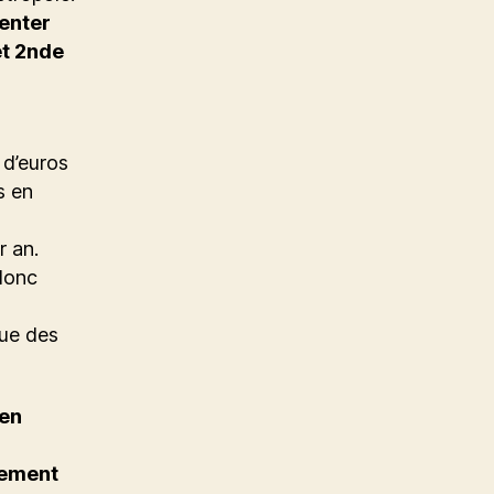
enter
et 2nde
 d’euros
s en
r an.
 donc
que des
 en
alement