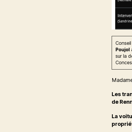
Conseil
Poujol
a
sur la 
Concess
Madame 
Les tra
de Renn
La voit
proprié