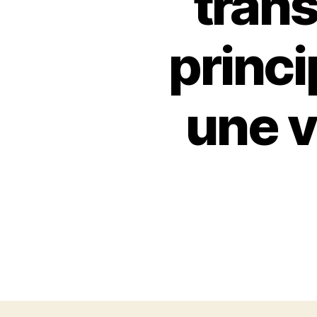
tran
princi
une v