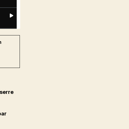
n
 serre
par