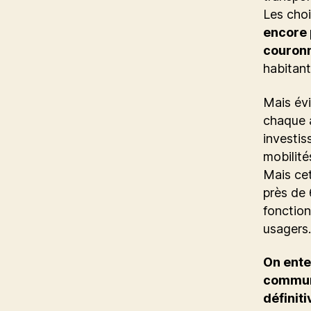
Les choi
encore 
couron
habitant
Mais é
chaque a
investis
mobilité
Mais cet
près de 
fonction
usagers.
On ente
commun 
définiti