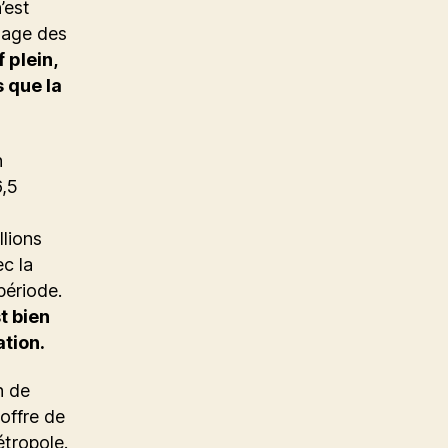
’est
usage des
 plein,
 que la
n
6,5
lions
ec la
période.
t bien
ation.
n de
offre de
tropole.