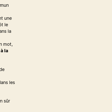
mmun
nt une
ôt le
ans la
un mot,
à la
 de
dans les
n sûr