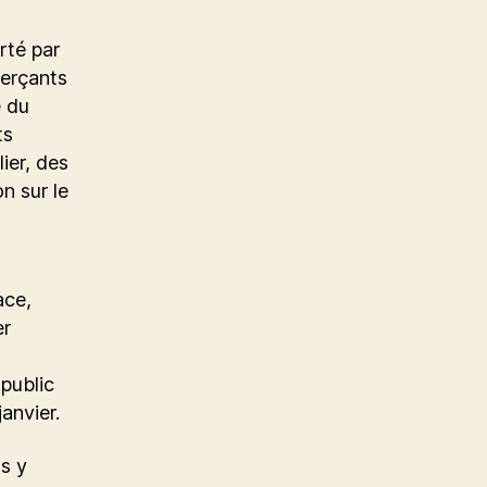
rté par
merçants
e du
ts
lier, des
n sur le
ace,
er
 public
anvier.
s y