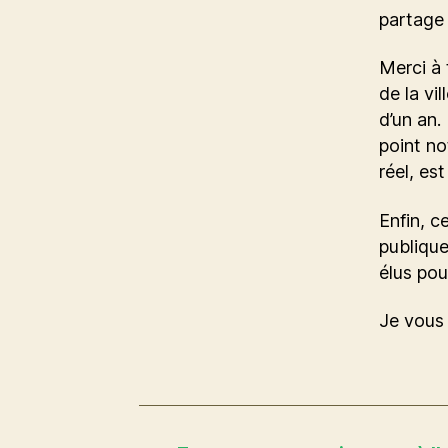
partage 
Merci à 
de la vi
d’un an.
point no
réel, es
Enfin, c
publique
élus pou
Je vous 