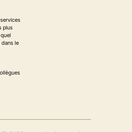
 services
s plus
 quel
é dans le
collègues