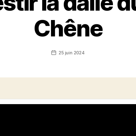
stir la dalle 
Chêne
25 juin 2024
Date
de
l’article