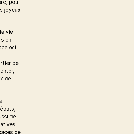
arc, pour
rs joyeux
la vie
rs en
ace est
tier de
enter,
ux de
s
débats,
ussi de
iatives,
spaces de