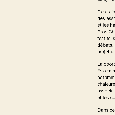
C’est ai
des asso
et les h
Gros Ch
festifs,
débats, 
projet u
La coord
Eskemm, 
notammen
chaleure
associat
et les c
Dans ce 