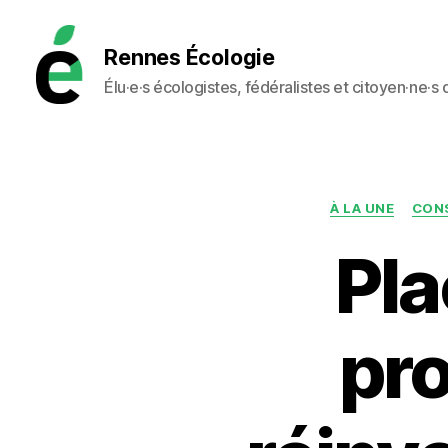
Rennes Écologie
Élu·e·s écologistes, fédéralistes et citoyen·ne·s
Rennes
Écologie
À LA UNE
CONS
Pla
pro