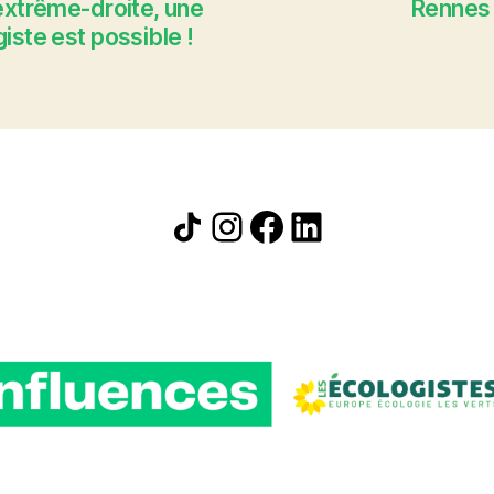
extrême-droite, une
Rennes d
iste est possible !
Icône de partage
Instagram
Facebook
LinkedIn