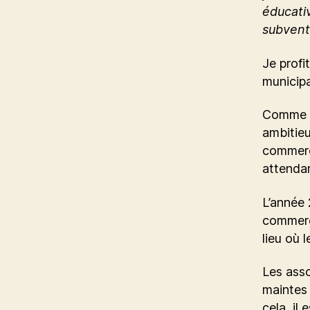
éducati
subvent
Je profi
municipa
Comme vo
ambitieu
commerci
attendan
L’année 
commerci
lieu où 
Les asso
maintes 
cela, il