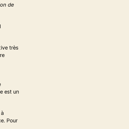
ion de
l
ive très
re
e
e est un
 à
ce. Pour