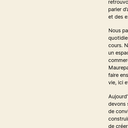
retrouvo
parler d
et des e
Nous par
quotidie
cours. N
un espac
commerç
Maurepas
faire en
vie, ici 
Aujourd’
devons s
de convi
construi
de créer