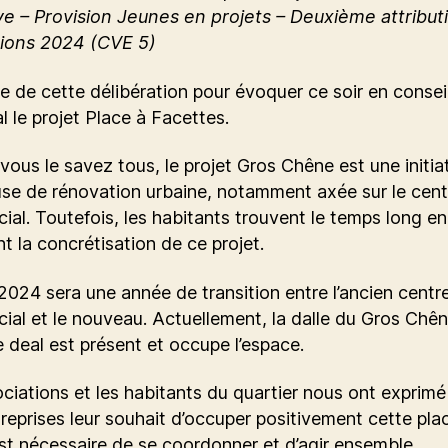
ve – Provision Jeunes en projets – Deuxième attribut
ions 2024 (CVE 5)
te de cette délibération pour évoquer ce soir en consei
l le projet Place à Facettes.
us le savez tous, le projet Gros Chêne est une initiat
se de rénovation urbaine, notamment axée sur le cent
al. Toutefois, les habitants trouvent le temps long en
t la concrétisation de ce projet.
2024 sera une année de transition entre l’ancien centr
al et le nouveau. Actuellement, la dalle du Gros Chên
le deal est présent et occupe l’espace.
ciations et les habitants du quartier nous ont exprimé
reprises leur souhait d’occuper positivement cette pla
 est nécessaire de se coordonner et d’agir ensemble.