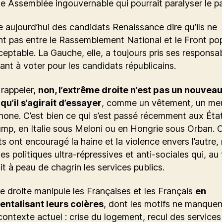
e Assemblée ingouvernable qui pourrait paralyser le p
 aujourd’hui des candidats Renaissance dire qu’ils ne
nt pas entre le Rassemblement National et le Front pop
ceptable. La Gauche, elle, a toujours pris ses responsab
ant à voter pour les candidats républicains.
e rappeler,
non, l’extrême droite n’est pas un nouvea
qu’il s’agirait d’essayer
, comme un vêtement, un me
hone. C’est bien ce qui s’est passé récemment aux Éta
mp, en Italie sous Meloni ou en Hongrie sous Orban. 
ts ont encouragé la haine et la violence envers l’autre,
s politiques ultra-répressives et anti-sociales qui, au f
it à peau de chagrin les services publics.
e droite manipule les Françaises et les Français
en
entalisant leurs colères
, dont les motifs ne manquen
contexte actuel : crise du logement, recul des services