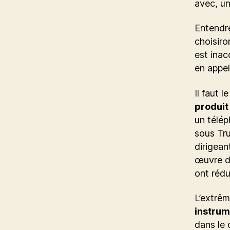
avec, un
Entendre
choisiro
est inac
en appel
Il faut l
produit 
un télép
sous Tru
dirigean
œuvre de
ont rédu
L’extrêm
instrum
dans le 