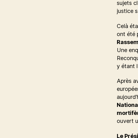
sujets c
justice 
Celà éta
ont été 
Rassemb
Une enqu
Reconquê
y étant 
Après av
européen
aujourd’
Nationa
mortifè
ouvert 
Le Prés