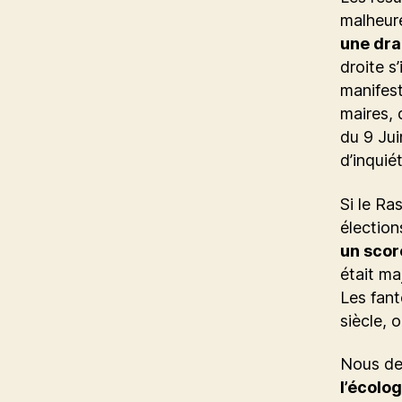
malheure
une dra
droite s
manifest
maires, 
du 9 Jui
d’inquié
Si le Ra
électio
un scor
était ma
Les fan
siècle, 
Nous de
l’écolog