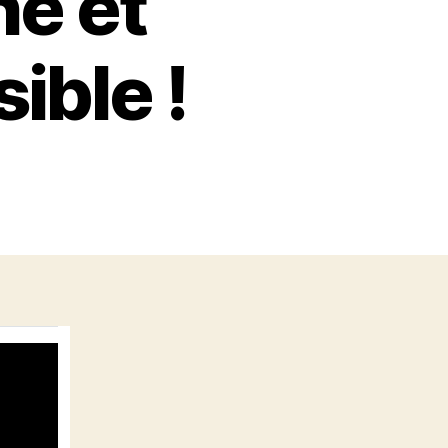
he et
ible !