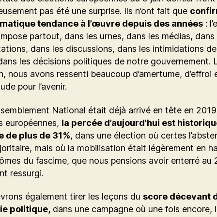
usement pas été une surprise. Ils n’ont fait que
confi
matique tendance à l’œuvre depuis des années
: l
’impose partout, dans les urnes, dans les médias, dans 
ations, dans les discussions, dans les intimidations de
dans les décisions politiques de notre gouvernement. L
n, nous avons ressenti beaucoup d’amertume, d’effroi 
tude pour l’avenir.
ssemblement National était déjà arrivé en tête en 201
ns européennes,
la percée d’aujourd’hui est historiqu
e de plus de 31%
, dans une élection où certes l’abste
joritaire, mais où la mobilisation était légèrement en h
tômes du fascime, que nous pensions avoir enterré au
ont ressurgi.
vrons également tirer les leçons du
score décevant 
ie politique,
dans une campagne où une fois encore, 