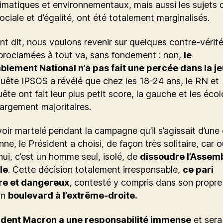
limatiques et environnementaux, mais aussi les sujets 
sociale et d’égalité, ont été totalement marginalisés.
nt dit, nous voulons revenir sur quelques contre-vérité
proclamées à tout va, sans fondement : non,
le
lement National n’a pas fait une percée dans la j
ête IPSOS a révélé que chez les 18-24 ans, le RN et
te ont fait leur plus petit score, la gauche et les éco
largement majoritaires.
oir martelé pendant la campagne qu’il s’agissait d’une 
ne, le Président a choisi, de façon très solitaire, car o
hui, c’est un homme seul, isolé, de
dissoudre l’Assem
le
. Cette décision totalement irresponsable,
ce pari
re et dangereux
, contesté y compris dans son propre
un
boulevard à l’extrême-droite.
ident Macron a une responsabilité immense
et sera