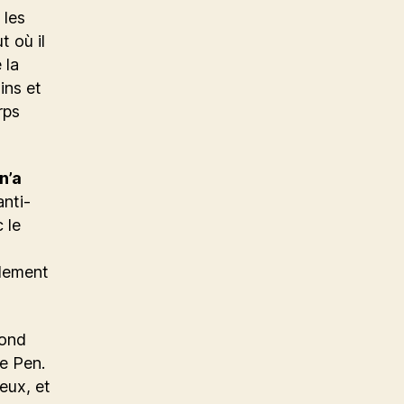
 les
 où il
 la
ins et
rps
n’a
anti-
 le
alement
cond
Le Pen.
eux, et