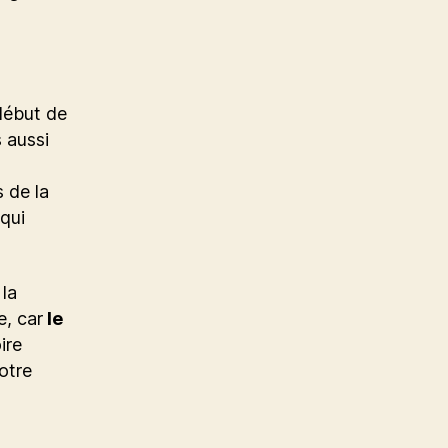
 début de
 aussi
 de la
 qui
 la
e, car
le
ire
otre