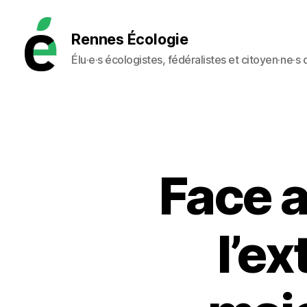
Rennes Écologie
Élu·e·s écologistes, fédéralistes et citoyen·ne·s
Rennes
Écologie
Face a
l’e