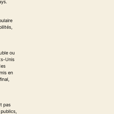
ays.
ulaire
ilités,
u
uble ou
ts-Unis
Ces
 mis en
inal,
t pas
 publics,