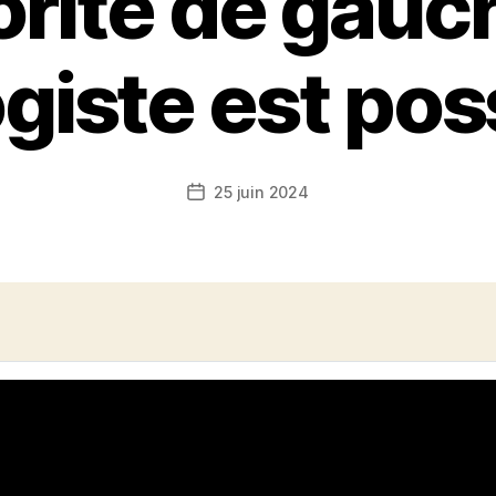
rité de gauc
giste est poss
25 juin 2024
Date
de
l’article