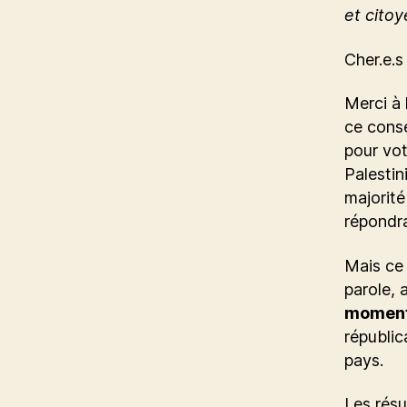
et citoy
Cher.e.s
Merci à 
ce conse
pour vot
Palestin
majorité
répondr
Mais ce 
parole, 
moment 
républic
pays.
Les résu