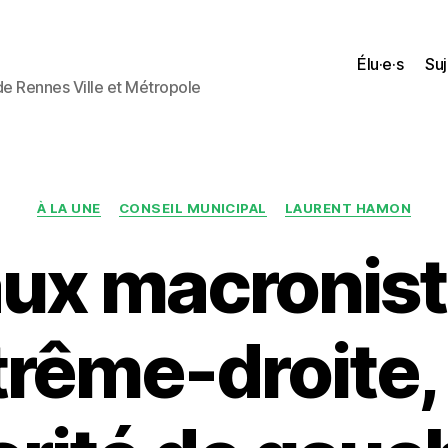
Élu·e·s
Suj
 de Rennes Ville et Métropole
Catégories
À LA UNE
CONSEIL MUNICIPAL
LAURENT HAMON
ux macronist
xtrême-droite,