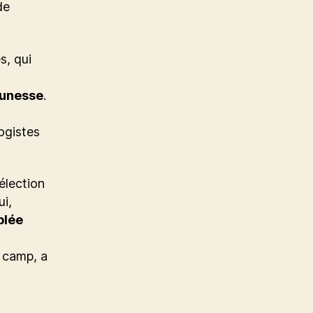
de
s, qui
eunesse
.
logistes
élection
ui,
blée
 camp, a