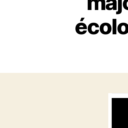
majo
écolo