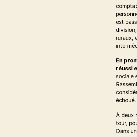
comptabl
personne
est pass
division
ruraux, 
interméd
En prome
réussi 
sociale 
Rassembl
considér
échoué.
À deux 
tour, po
Dans une