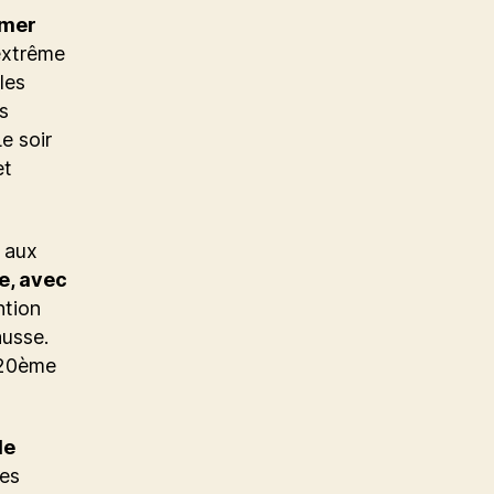
rmer
’extrême
les
s
e soir
et
9 aux
e, avec
ntion
ausse.
 20ème
de
les