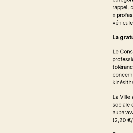
rappel, 
« profes
véhicule
La grat
Le Conse
professi
toléranc
concerne
kinésith
La Ville
sociale e
auparava
(2,20 €/