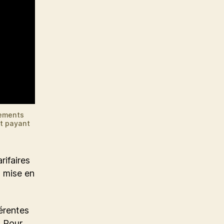
cements
nt payant
rifaires
a mise en
férentes
. Pour