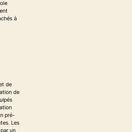
voie
ent
achés à
et de
ation de
quipés
ation
n pré-
tes. Les
 par un