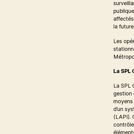
surveill
publique
affectés
la future
Les opér
stationn
Métropo
La SPL 
La SPL C
gestion 
moyens h
d’un sy
(LAPI). 
contrôle
éléments