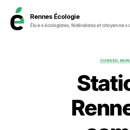
Rennes Écologie
Élu·e·s écologistes, fédéralistes et citoyen·ne·s
Rennes
Écologie
CONSEIL MUN
Stat
Renne