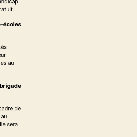
andicap
atuit.
o-écoles
tés
eur
les au
 brigade
 cadre de
 au
le sera