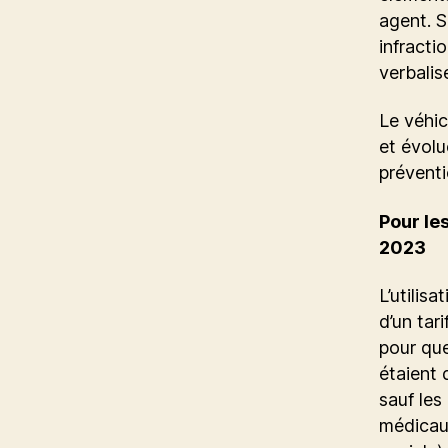
agent. S
infracti
verbalis
Le véhic
et évolue
préventi
Pour le
2023
L’utilis
d’un tar
pour que
étaient 
sauf les
médicaux