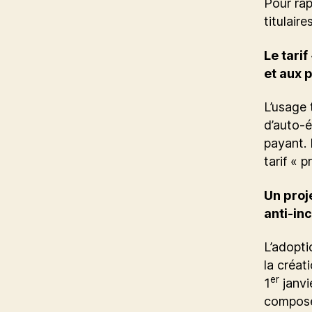
Pour rap
titulair
Le tari
et aux 
L’usage 
d’auto-é
payant. 
tarif « p
Un proj
anti-inc
L’adopti
la créat
er
1
janvi
composé