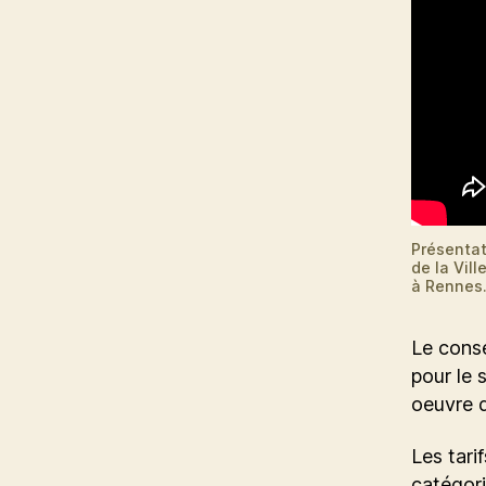
Présentat
de la Vil
à Rennes
Le conse
pour le 
oeuvre d
Les tari
catégori