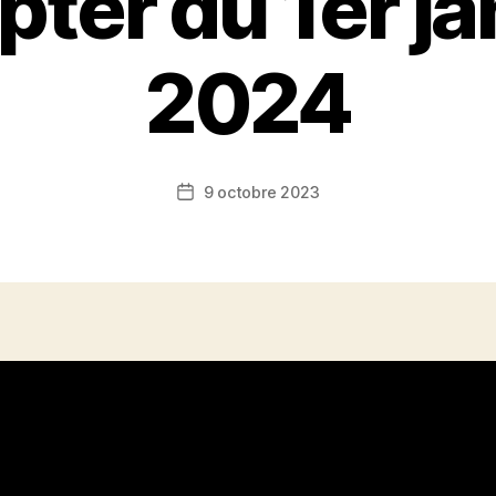
ter du 1er ja
2024
9 octobre 2023
Date
de
l’article