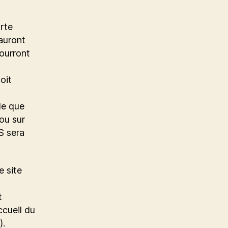
rte
 auront
pourront
oit
ule que
 ou sur
S sera
e site
t
cueil du
).