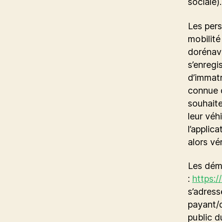
sociale).
Les pers
mobilité
dorénava
s’enregi
d’immatr
connue d
souhaite
leur véhi
l’applic
alors vér
Les déma
:
https:/
s’adress
payant/
public d