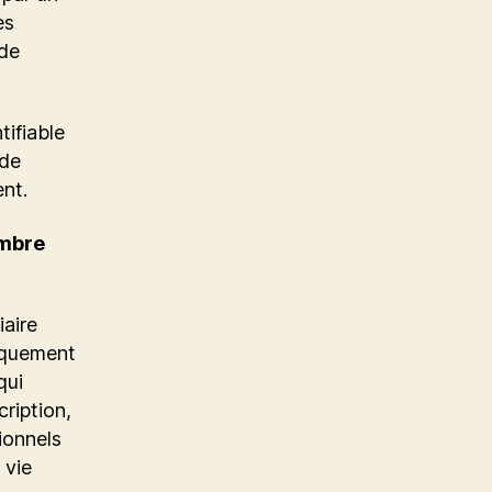
es
 de
tifiable
 de
ent.
embre
aire
tiquement
qui
cription,
ionnels
 vie