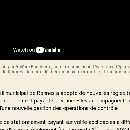
ion par Valérie Faucheux, adjointe aux mobilités et aux dépla
le de Rennes, de deux délibérations concernant le stationneme
.
il municipal de Rennes a adopté de nouvelles règles ta
stationnement payant sur voirie. Elles accompagnent l
’une nouvelle gestion des opérations de contrôle.
fs de stationnement payant sur voirie applicables à dif
er
es d’usagers évolueront à compter du 1
janvier 2024