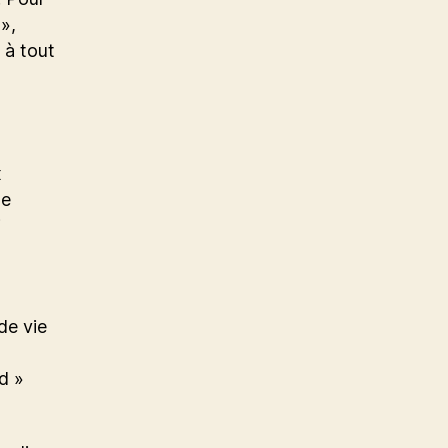
»,
 à tout
x
ne
i
de vie
d »