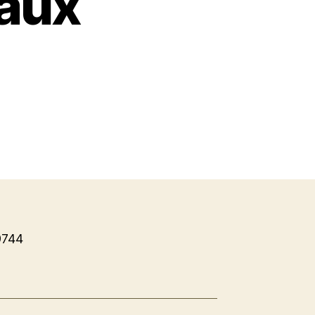
 aux
9744