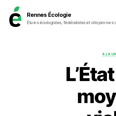
Rennes Écologie
Élu·e·s écologistes, fédéralistes et citoyen·ne·s
Rennes
Écologie
À LA U
L’État
moye