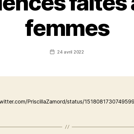
lences faites
femmes
24 avril 2022
Date
de
l’article
/twitter.com/PriscillaZamord/status/151808173074959