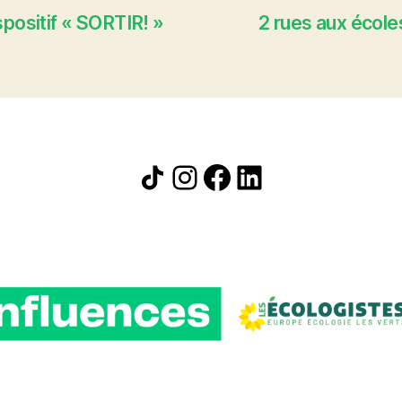
spositif « SORTIR! »
2 rues aux école
Icône de partage
Instagram
Facebook
LinkedIn