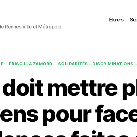
Élu·e·s
Suj
 de Rennes Ville et Métropole
Catégories
NE
PRISCILLA ZAMORD
SOLIDARITÉS – DISCRIMINATIONS 
 doit mettre 
ns pour fac