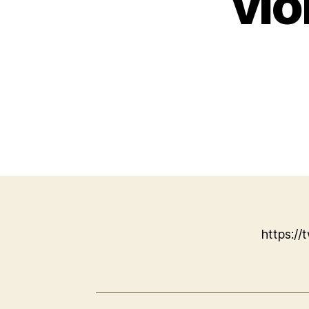
vio
https:/