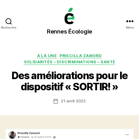
Rennes
Recherche
Menu
Rennes Écologie
Écologie
Catégories
À LA UNE
PRISCILLA ZAMORD
SOLIDARITÉS – DISCRIMINATIONS – SANTÉ
Des améliorations pour le
dispositif « SORTIR! »
21 avril 2022
Date
de
l’article