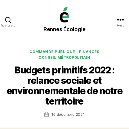
Rennes
Recherche
Menu
Rennes Écologie
Écologie
Catégories
COMMANDE PUBLIQUE – FINANCES
CONSEIL MÉTROPOLITAIN
Budgets primitifs 2022 :
relance sociale et
environnementale de notre
territoire
16 décembre 2021
Date
de
l’article