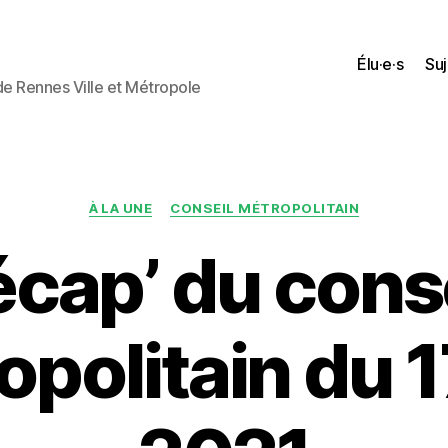
Élu·e·s
Suj
 de Rennes Ville et Métropole
Catégories
À LA UNE
CONSEIL MÉTROPOLITAIN
cap’ du cons
politain du 1