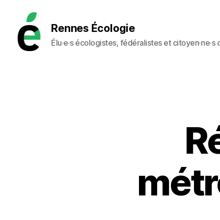
Rennes Écologie
Élu·e·s écologistes, fédéralistes et citoyen·ne·s
Rennes
Écologie
Ré
métro