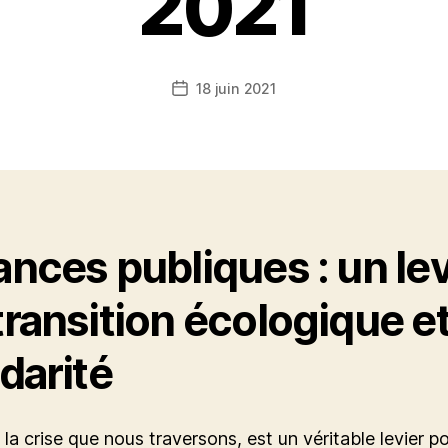
2021
18 juin 2021
Date
de
l’article
ances publiques : un lev
transition écologique e
idarité
la crise que nous traversons, est un véritable levier p