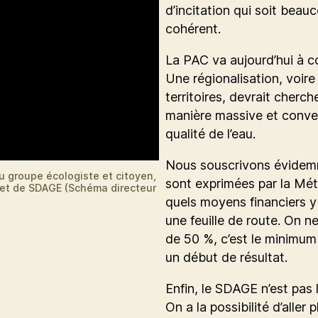
d’incitation qui soit beau
cohérent.
La PAC va aujourd’hui à c
Une régionalisation, voir
territoires, devrait cherch
manière massive et conver
qualité de l’eau.
Nous souscrivons évidem
u groupe écologiste et citoyen,
sont exprimées par la Mé
ojet de SDAGE (Schéma directeur
quels moyens financiers y 
une feuille de route. On ne
de 50 %, c’est le minimum
un début de résultat.
Enfin, le SDAGE n’est pas 
On a la possibilité d’aller p