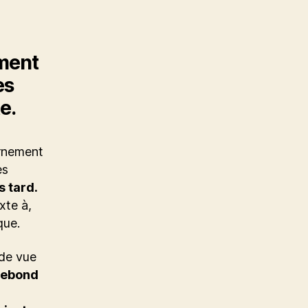
ement
es
e.
ernement
es
s tard.
xte à,
que.
 de vue
rebond