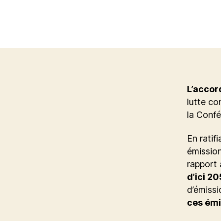
L’accord
lutte co
la Confé
En ratif
émission
rapport 
d’ici 2
d’émissi
ces émi