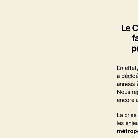
Le C
f
p
En effet
a décidé
années à
Nous re
encore u
La crise
les enje
métropo