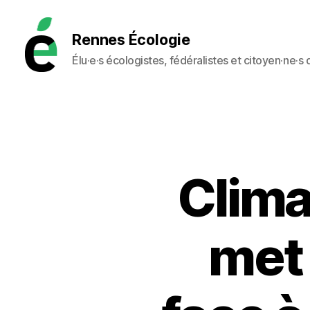
Rennes Écologie
Élu·e·s écologistes, fédéralistes et citoyen·ne·s
Rennes
Écologie
Climat
met