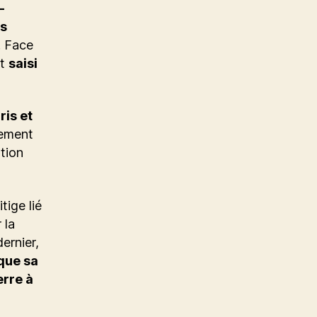
-
s
s. Face
nt
saisi
ris et
nement
tion
tige lié
 la
ernier,
que sa
erre à