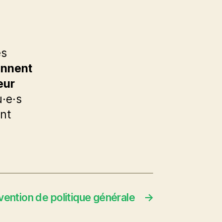
es
ennent
eur
u·e·s
ent
vention de politique générale
→