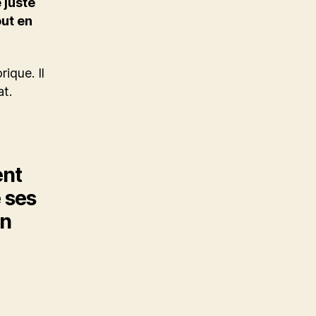
 juste
out en
ique. Il
at.
ent
e ses
on