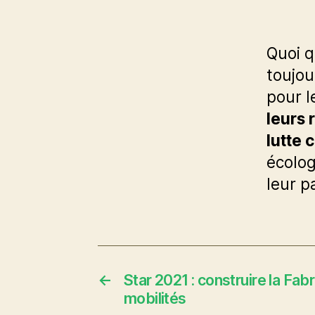
Quoi q
toujou
pour l
leurs 
lutte 
écolog
leur p
←
Star 2021 : construire la Fa
mobilités