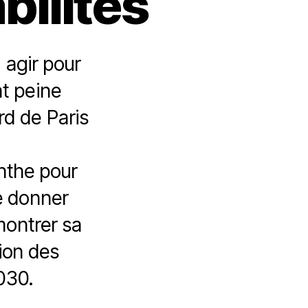
bilités
 agir pour
at peine
rd de Paris
ynthe pour
de donner
montrer sa
tion des
2030.