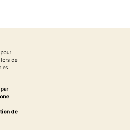
 pour
 lors de
ies.
 par
bone
tion de