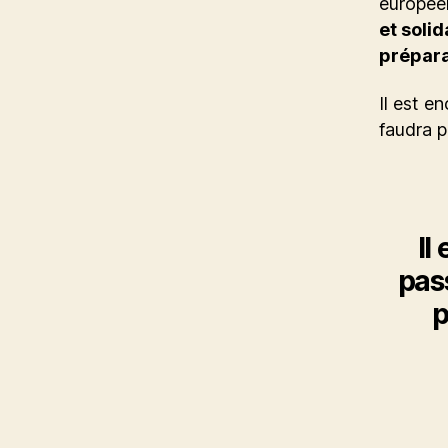
européen
et solid
prépara
Il est e
faudra p
Il
pass
p