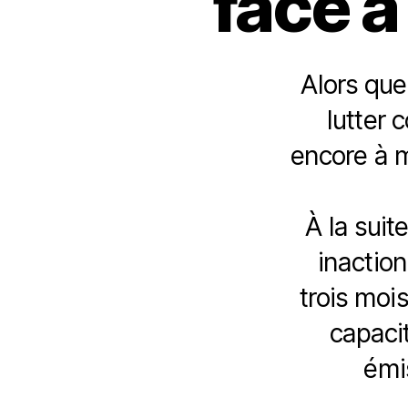
face à
Alors que
lutter 
encore à m
À la suit
inaction
trois moi
capacit
émis