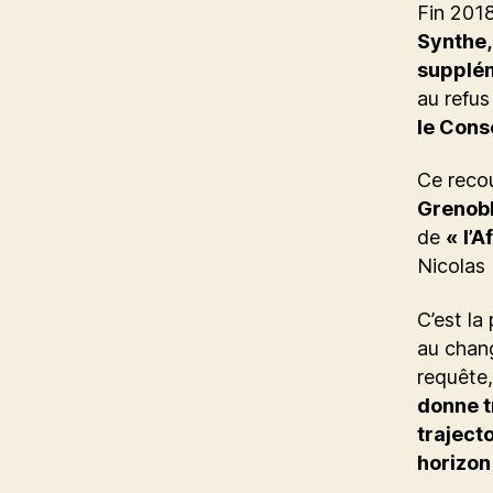
Fin 201
Synthe,
supplé
au refu
le Conse
Ce recou
Grenob
de
« l’A
Nicolas 
C’est la
au chang
requête,
donne t
traject
horizon