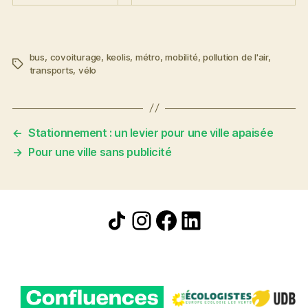
bus
,
covoiturage
,
keolis
,
métro
,
mobilité
,
pollution de l'air
,
Étiquettes
transports
,
vélo
←
Stationnement : un levier pour une ville apaisée
→
Pour une ville sans publicité
Icône de partage
Instagram
Facebook
LinkedIn