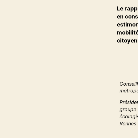
Le rapp
en cons
estimon
mobilit
citoyen
Conseill
métropo
Préside
groupe
écologi
Rennes 