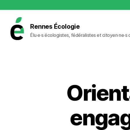
Rennes Écologie
Élu·e·s écologistes, fédéralistes et citoyen·ne·s
Rennes
Écologie
Orient
engag