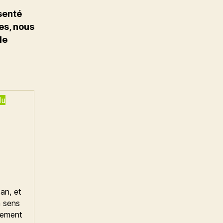
senté
es, nous
de
du
an, et
n sens
gement