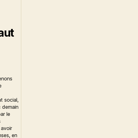
faut
tenons
e
t social,
ec demain
ar le
s
 avoir
nses, en