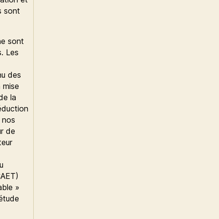
 sont
ne sont
s. Les
nu des
a mise
de la
réduction
e nos
ur de
teur
u
PCAET)
able »
 étude