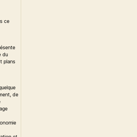
es ce
résente
e du
et plans
quelque
ment, de
e
tage
économie
ation et