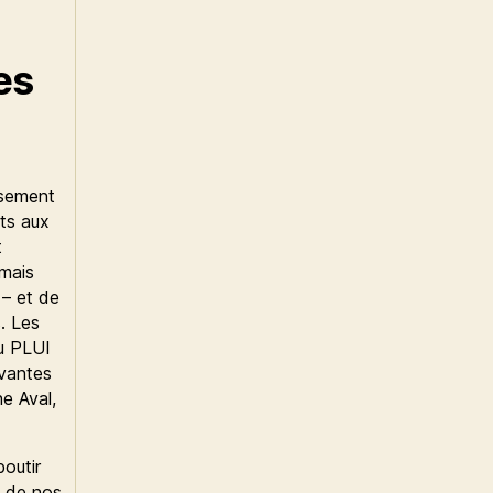
es
usement
nts aux
t
 mais
 – et de
. Les
u PLUI
ovantes
ne Aval,
outir
o de nos