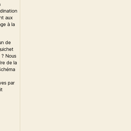
n
dination
nt aux
ge à la
tun de
uichet
s ? Nous
re de la
e Schéma
ves par
it