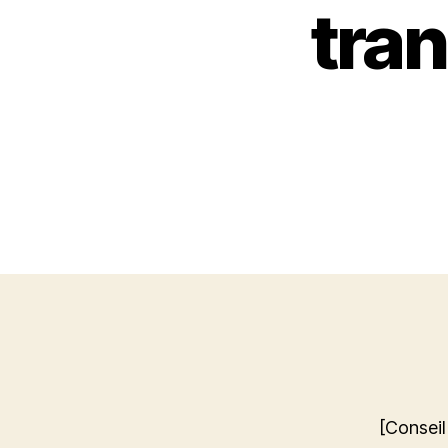
tran
[Consei