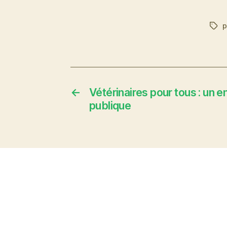
p
Étiq
←
Vétérinaires pour tous : un 
publique