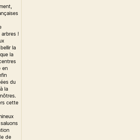
ment,
ançaises
e
 arbres !
ux
ellir la
que la
centres
e en
nfin
giées du
à la
nôtres.
ers cette
umineux
 saluons
ation
de de