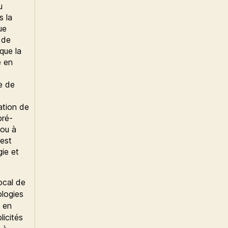
u
s la
ue
s de
que la
e en
e de
ation de
pré-
 ou à
 est
ie et
local de
ologies
e en
licités