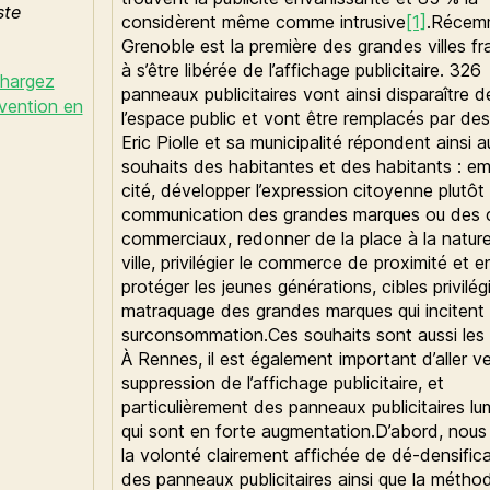
ste
considèrent même comme intrusive
[1]
.Récem
Grenoble est la première des grandes villes fr
à s’être libérée de l’affichage publicitaire. 326
chargez
panneaux publicitaires vont ainsi disparaître d
ervention en
l’espace public et vont être remplacés par des
Eric Piolle et sa municipalité répondent ainsi a
souhaits des habitantes et des habitants : emb
cité, développer l’expression citoyenne plutôt 
communication des grandes marques ou des 
commerciaux, redonner de la place à la natur
ville, privilégier le commerce de proximité et e
protéger les jeunes générations, cibles privilé
matraquage des grandes marques qui incitent 
surconsommation.Ces souhaits sont aussi les 
À Rennes, il est également important d’aller v
suppression de l’affichage publicitaire, et
particulièrement des panneaux publicitaires l
qui sont en forte augmentation.D’abord, nous
la volonté clairement affichée de dé-densific
des panneaux publicitaires ainsi que la métho