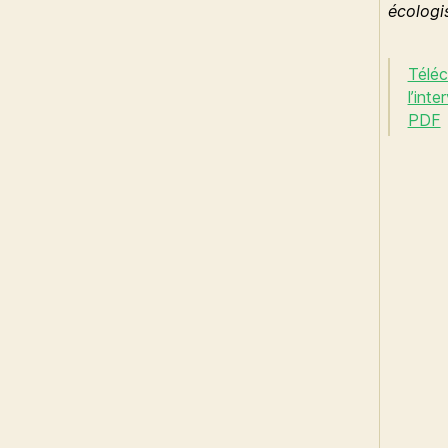
écologi
Télé
l’int
PDF