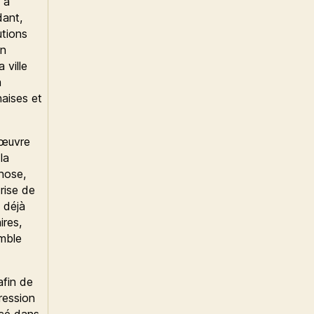
 à
dant,
utions
on
 ville
a
naises et
 œuvre
la
hose,
rise de
 déjà
ires,
emble
fin de
pression
ncé dans