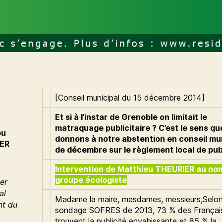
[Conseil municipal du 15 décembre 2014]
Et si à l’instar de Grenoble on limitait le
matraquage publicitaire ? C’est le sens q
eu
donnons à notre abstention en conseil mu
ER
de décembre sur le règlement local de publ
Intervention de Matthieu THEURIER au no
groupe écologiste
er
al
Madame la maire, mesdames, messieurs,Selon
nt du
sondage SOFRES de 2013, 73 % des Françai
trouvent la publicité envahissante et 85 % la