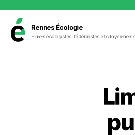
Rennes Écologie
Élu·e·s écologistes, fédéralistes et citoyen·ne·s
Rennes
Écologie
Lim
pub