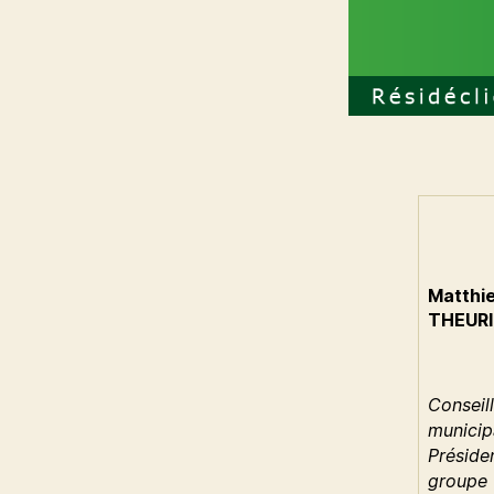
Matthi
THEURI
Conseill
municip
Préside
groupe