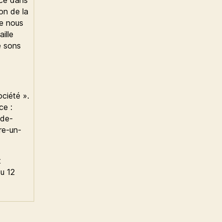
ion de la
ue nous
aille
e sons
ciété ».
ce :
-de-
re-un-
t
du 12