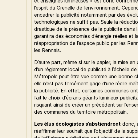
et enseignes lumineuses » est donc conforme
l’esprit du Grenelle de l’environnement. Cepen
encadrer la publicité notamment par des évol
technologiques ne suffit pas. Seule la réducti
drastique de la présence de la publicité dans la
garantira des économies d’énergie réelles et l
réappropriation de l’espace public par les Ren
les Rennais.
D’autre part, même si sur le papier, la mise en
d’un règlement local de publicité à l’échelle de 
Métropole peut être vue comme une bonne c
elle n’est pas forcément gage d’une réelle maît
la publicité. En effet, certaines communes ont
fait le choix d’écrans géants lumineux publicita
risquant ainsi de créer un précédent sur l’ens
des communes du territoire métropolitain.
Les élus écologistes s’abstiendront
donc, a
réaffirmer leur souhait que l’objectif de la sup
de l’affichage publicitaire soit clairement éno