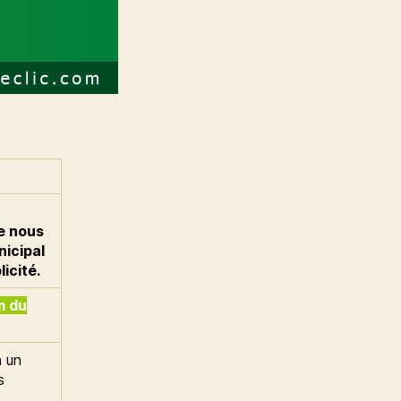
ue nous
nicipal
icité.
m du
 un
s