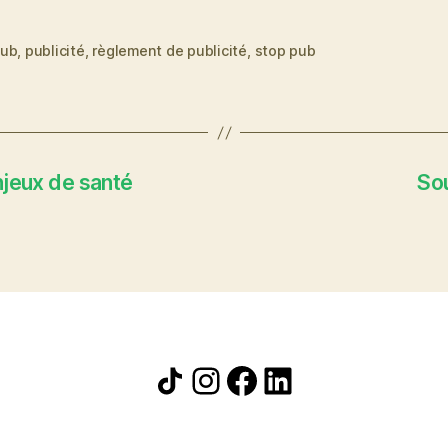
ub
,
publicité
,
règlement de publicité
,
stop pub
uettes
enjeux de santé
Sou
Icône de partage
Instagram
Facebook
LinkedIn