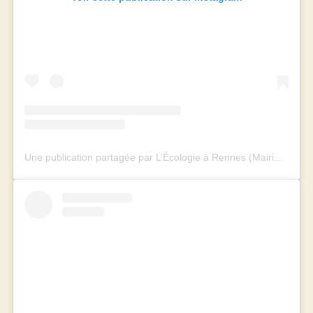
Une publication partagée par L’Écologie à Rennes (Mairie et Métropole) (@rennes_ecologie)