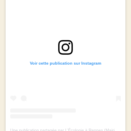
Voir cette publication sur Instagram
Une publication partagée par L’Écologie à Rennes (Mairie et Métropole) (@rennes_ecologie)