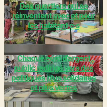
Des quartiers qui se
réinventent avec et pour
les habitant·e·s
Chaque euro d’argent
public redirigé vers des
politiques plus solidaires
et plus vertes