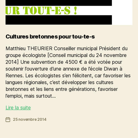
Cultures bretonnes pour tou-te-s
Matthieu THEURIER Conseiller municipal Président du
groupe écologiste [Conseil municipal du 24 novembre
2014] Une subvention de 4500 € a été votée pour
soutenir l’ouverture d’une annexe de l’école Diwan à
Rennes. Les écologistes s’en félicitent, car favoriser les
langues régionales, c’est développer les cultures
bretonnes et les liens entre générations, favoriser
l’emploi, mais surtout…
Cultures
Lire la suite
bretonnes
Date
25 novembre 2014
pour
de
tou-
l’article
te-