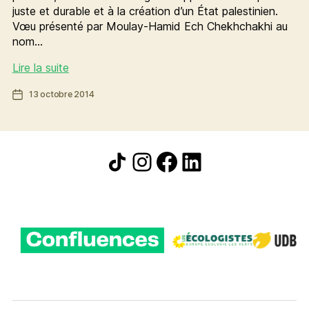
juste et durable et à la création d’un État palestinien.
Vœu présenté par Moulay-Hamid Ech Chekhchakhi au
nom…
Pour
Lire la suite
une
Date
13 octobre 2014
paix
de
juste
l’article
et
durable
Icône de partage
Instagram
Facebook
LinkedIn
en
Palestine