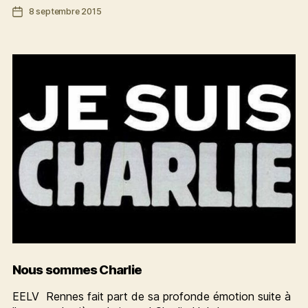
Date
8 septembre 2015
des
de
droits
l’article
culturels,
un
vrai
enjeu
de
société
Nous sommes Charlie
EELV Rennes fait part de sa profonde émotion suite à