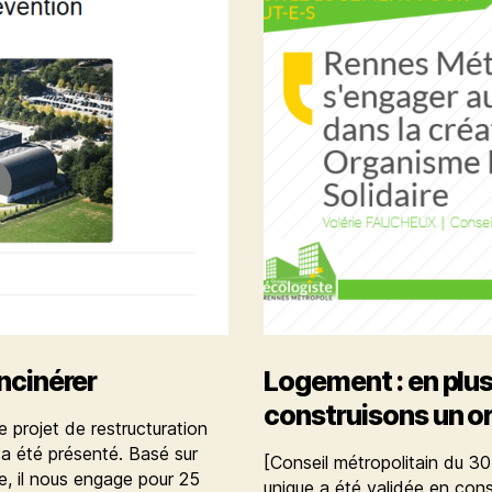
incinérer
Logement : en plus
construisons un or
 projet de restructuration
 a été présenté. Basé sur
[Conseil métropolitain du 30
e, il nous engage pour 25
unique a été validée en conse