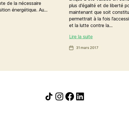
pte de la nécessaire
plus d’égalité et de liberté 
sition énergétique. Au…
maintenant que soit constitu
permettrait à la fois l’acce
et la lutte contre la…
Logement
Lire la suite
:
Date
31 mars 2017
en
de
plus
l’article
du
loyer
unique,
construisons
un
Icône de partage
Instagram
Facebook
LinkedIn
organisme
foncier
solidaire