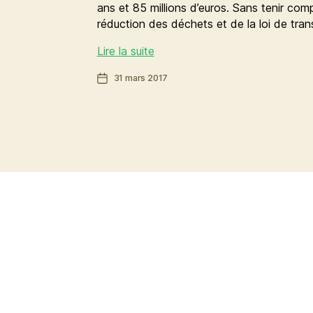
ans et 85 millions d’euros. Sans tenir com
réduction des déchets et de la loi de tran
Déchets
Lire la suite
:
Date
31 mars 2017
réduire
de
plutôt
l’article
qu’incinérer