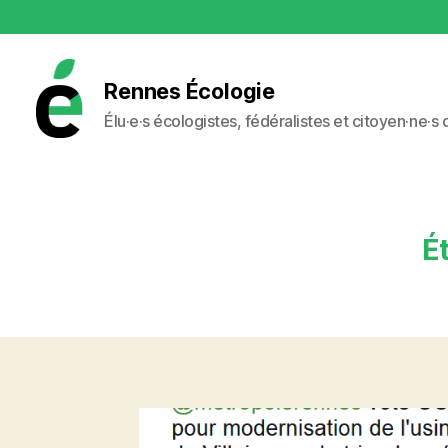
Rennes Écologie
Élu·e·s écologistes, fédéralistes et citoyen·ne·s
Rennes
Écologie
Ét