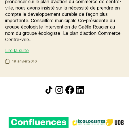
prononcer sur le plan d’action du commerce de centre-
ville, nous avons insisté sur la nécessité de prendre en
compte le développement durable de façon plus
importante. Conseillère municipale Co-présidente du
groupe écologiste Intervention de Gaëlle Rougier au
nom du groupe écologiste Le plan d’action Commerce
Centre-ville…
Plan
Lire la suite
commerce :
Date
19 janvier 2016
poussons
de
un
l’article
peu
plus
Icône de partage
Instagram
Facebook
LinkedIn
le
développement
durable