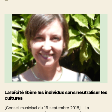
de
de
l’article
conscience
La laïcité libère les individus sans neutraliser les
cultures
[Conseil municipal du 19 septembre 2016] La