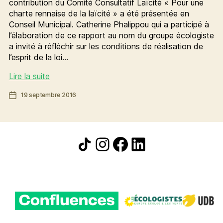
contribution du Comité Consultatif Laïcité « Pour une
charte rennaise de la laïcité » a été présentée en
Conseil Municipal. Catherine Phalippou qui a participé à
l’élaboration de ce rapport au nom du groupe écologiste
a invité à réfléchir sur les conditions de réalisation de
l’esprit de la loi…
La
Lire la suite
laïcité
Date
19 septembre 2016
libère
de
les
l’article
individus
sans
Icône de partage
Instagram
Facebook
LinkedIn
neutraliser
les
cultures