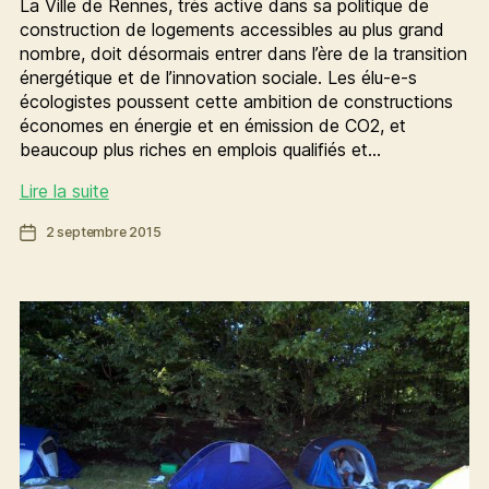
La Ville de Rennes, très active dans sa politique de
construction de logements accessibles au plus grand
nombre, doit désormais entrer dans l’ère de la transition
énergétique et de l’innovation sociale. Les élu-e-s
écologistes poussent cette ambition de constructions
économes en énergie et en émission de CO2, et
beaucoup plus riches en emplois qualifiés et…
Un
Lire la suite
logement,
Date
2 septembre 2015
pour
de
toutes
l’article
et
pour
tous