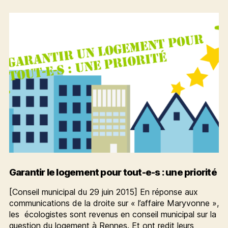
n’est
pas
une
solution
Garantir le logement pour tout-e-s : une priorité
[Conseil municipal du 29 juin 2015] En réponse aux
communications de la droite sur « l’affaire Maryvonne »,
les écologistes sont revenus en conseil municipal sur la
question du logement à Rennes. Et ont redit leurs