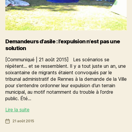
Demandeurs d’asile : l’expulsion n’est pas une
solution
[Communiqué | 21 août 2015] Les scénarios se
répètent… et se ressemblent. Il y a tout juste un an, une
soixantaine de migrants étaient convoqués par le
tribunal administratif de Rennes à la demande de la Ville
pour s’entendre ordonner leur expulsion d’un terrain
municipal, au motif notamment du trouble à l’ordre
public. Été…
Demandeurs
Lire la suite
d’asile
Date
21 août 2015
:
de
l’expulsion
l’article