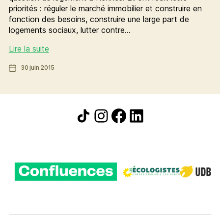
priorités : réguler le marché immobilier et construire en
fonction des besoins, construire une large part de
logements sociaux, lutter contre…
Garantir
Lire la suite
le
Date
30 juin 2015
logement
de
pour
l’article
tout-
e-
Icône de partage
Instagram
Facebook
LinkedIn
s
:
une
priorité