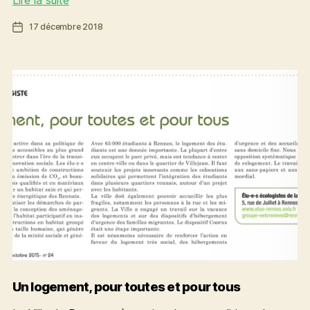
Lire la suite
participerons
Date
17 décembre 2018
à
de
la
l’article
journée
internationale
des
migrants
Un logement, pour toutes et pour tous