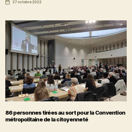
Date
27 octobre 2022
de
de
la
l’article
participation
citoyenne
à
Rennes
86 personnes tirées au sort pour la Convention
métropolitaine de la citoyenneté