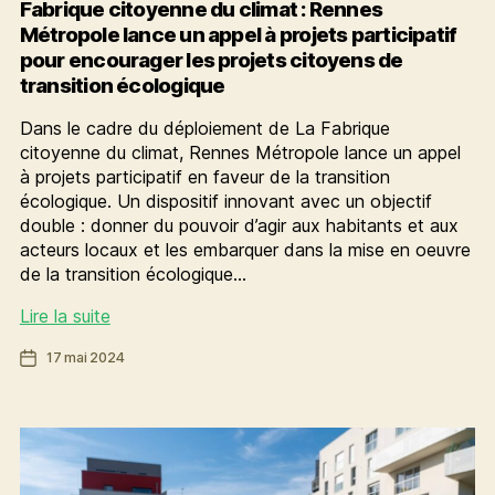
Fabrique citoyenne du climat : Rennes
Métropole lance un appel à projets participatif
pour encourager les projets citoyens de
transition écologique
Dans le cadre du déploiement de La Fabrique
citoyenne du climat, Rennes Métropole lance un appel
à projets participatif en faveur de la transition
écologique. Un dispositif innovant avec un objectif
double : donner du pouvoir d’agir aux habitants et aux
acteurs locaux et les embarquer dans la mise en oeuvre
de la transition écologique…
Fabrique
Lire la suite
citoyenne
Date
17 mai 2024
du
de
climat
l’article
:
Rennes
Métropole
lance