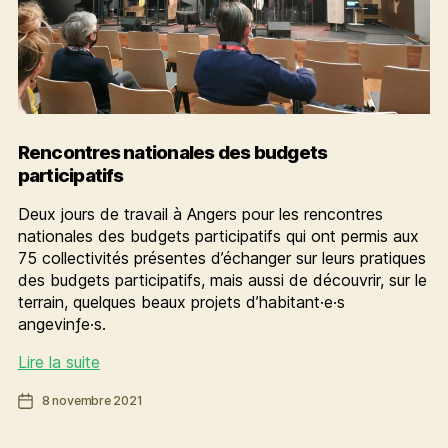
Rencontres nationales des budgets
participatifs
Deux jours de travail à Angers pour les rencontres
nationales des budgets participatifs qui ont permis aux
75 collectivités présentes d’échanger sur leurs pratiques
des budgets participatifs, mais aussi de découvrir, sur le
terrain, quelques beaux projets d’habitant·e·s
angevinƒe·s.
Rencontres
Lire la suite
nationales
Date
8 novembre 2021
des
de
budgets
l’article