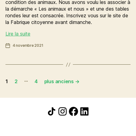
condition des animaux. Nous avons voulu les associer à
la démarche « Les animaux et nous » et une des tables
rondes leur est consacrée. Inscrivez vous sur le site de
la Fabrique citoyenne avant dimanche.
Les
Lire la suite
animaux
Date
4 novembre 2021
&
de
nous
l’article
:
Le
point
Pagination
…
de
1
2
4
plus anciens
→
vue
des
des
publications
vétérinaires
Icône de partage
Instagram
Facebook
LinkedIn