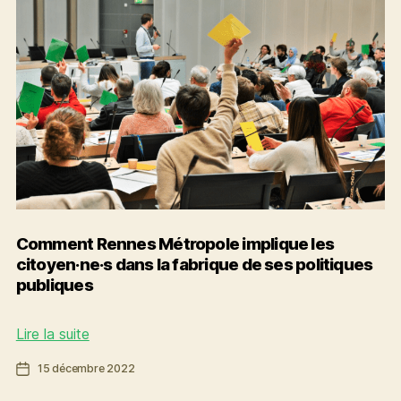
voté
!
Comment Rennes Métropole implique les
citoyen·ne·s dans la fabrique de ses politiques
publiques
Comment
Lire la suite
Rennes
Date
15 décembre 2022
Métropole
de
implique
l’article