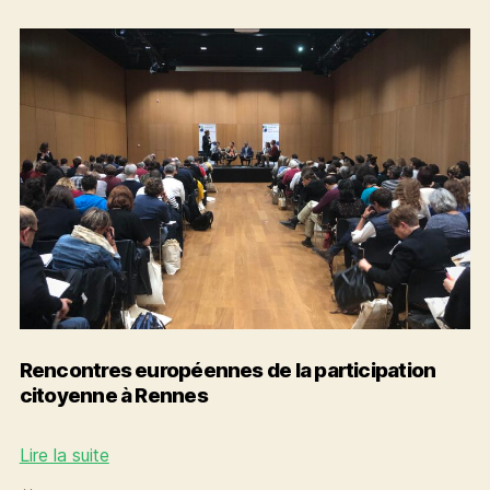
les
citoyen·ne·s
dans
la
fabrique
de
ses
politiques
publiques
Rencontres européennes de la participation
citoyenne à Rennes
Rencontres
Lire la suite
européennes