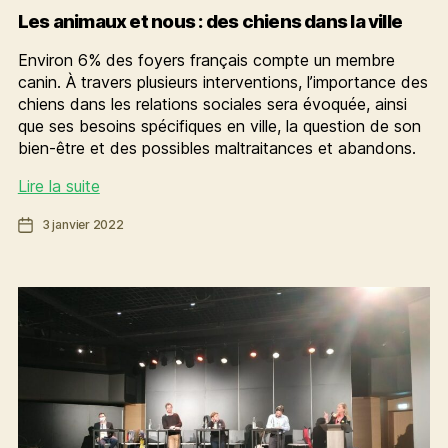
Les animaux et nous : des chiens dans la ville
Environ 6% des foyers français compte un membre
canin. À travers plusieurs interventions, l’importance des
chiens dans les relations sociales sera évoquée, ainsi
que ses besoins spécifiques en ville, la question de son
bien-être et des possibles maltraitances et abandons.
Les
Lire la suite
animaux
Date
3 janvier 2022
et
de
nous
l’article
:
des
chiens
dans
la
ville