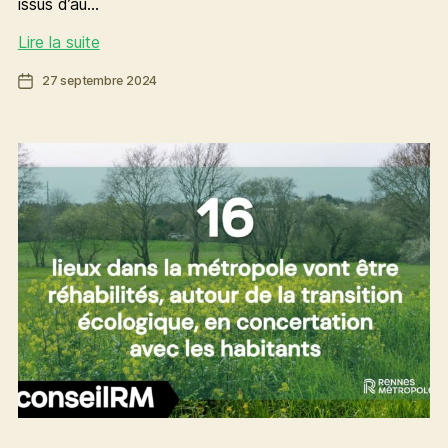
issus d’au…
Rennes
Lire la suite
Métropole
Date
27 septembre 2024
met
de
en
l’article
place
le
droit
d’interpellation