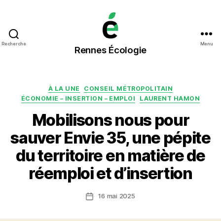
Rennes
Recherche
Menu
Rennes Écologie
Écologie
Catégories
À LA UNE
CONSEIL MÉTROPOLITAIN
ÉCONOMIE – INSERTION – EMPLOI
LAURENT HAMON
Mobilisons nous pour
sauver Envie 35, une pépite
du territoire en matière de
réemploi et d’insertion
16 mai 2025
Date
de
l’article