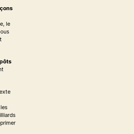
çons
e, le
Nous
t
mpôts
nt
texte
s
 les
lliards
primer