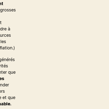
nt
 grosses
t
ndre à
ources
les
lation.)
 générés
vités
nter que
es
ander
ors
e et que
nable.