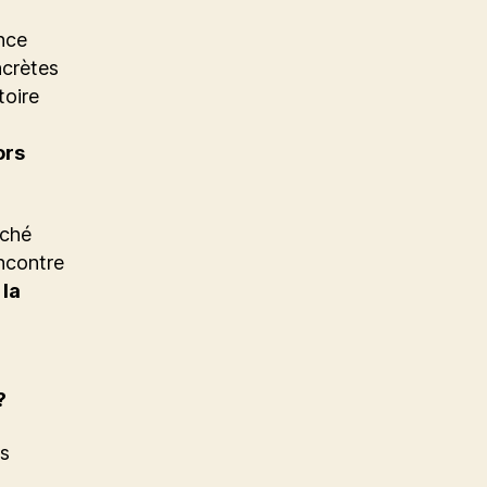
ance
ncrètes
toire
ors
rché
encontre
 la
?
s