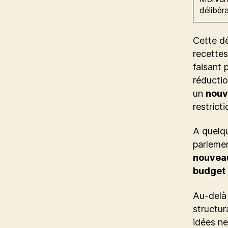
délibér
Cette dé
recettes
faisant 
réductio
un
nouv
restricti
A quelqu
parlemen
nouveau
budget d
Au-delà
structur
idées ne