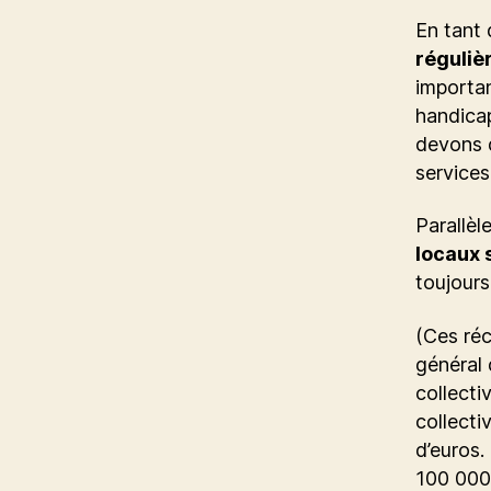
En tant 
réguliè
importan
handicap
devons d
services
Parallè
locaux 
toujours
(Ces réc
général 
collecti
collecti
d’euros.
100 000 