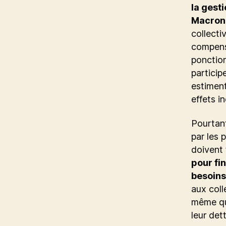
la gest
Macron
collecti
compensa
ponction
particip
estimen
effets i
Pourtant
par les 
doivent
pour fi
besoins
aux coll
même qu’
leur det