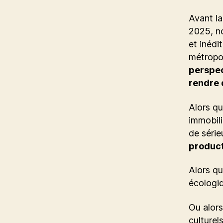
Avant la
2025, no
et inédi
métropol
perspec
rendre 
Alors qu
immobili
de série
product
Alors qu
écologi
Ou alor
culturel