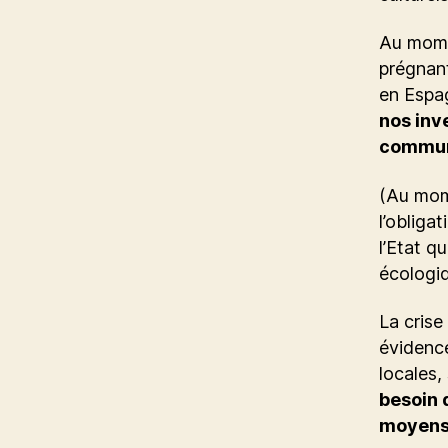
Au momen
prégnan
en Espa
nos inv
commun
(Au mom
l’obliga
l’Etat q
écologiq
La crise
évidence
locales,
besoin 
moyens 