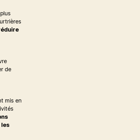
 plus
rtrières
réduire
vre
er de
nt mis en
ivités
ons
 les