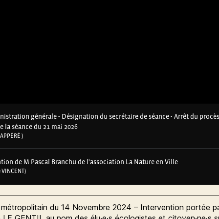
 métropolitain du 14 Novembre 2024 – Intervention portée p
LE GENTIL au nom des élu·e·s écologistes et citoyen·ne·s su