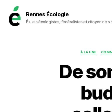
Rennes Écologie
Élu·e·s écologistes, fédéralistes et citoyen·ne·s
Rennes
Écologie
À LA UNE
COMM
De so
bud