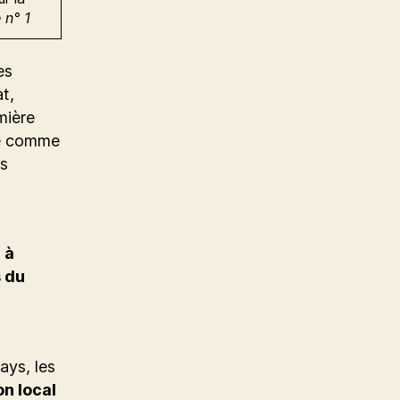
 n° 1
es
t,
mière
rée comme
es
 à
 du
ays, les
on local