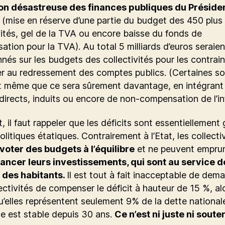
ion désastreuse des finances publiques du Préside
(mise en réserve d’une partie du budget des 450 plus
vités, gel de la TVA ou encore baisse du fonds de
tion pour la TVA). Au total 5 milliards d’euros seraien
nés sur les budgets des collectivités pour les contrai
er au redressement des comptes publics. (Certaines s
t même que ce sera sûrement davantage, en intégrant 
ndirects, induits ou encore de non-compensation de l’inf
, il faut rappeler que les déficits sont essentiellement
politiques étatiques. Contrairement à l’Etat, les collecti
voter des budgets à l’équilibre
et ne peuvent empru
nancer leurs investissements, qui sont au service d
 des habitants.
Il est tout à fait inacceptable de dem
ectivités de compenser le déficit à hauteur de 15 %, al
elles représentent seulement 9% de la dette national
te est stable depuis 30 ans.
Ce n’est ni juste ni soute