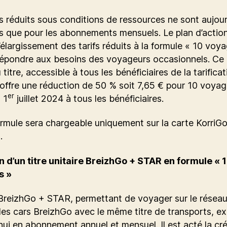
fs réduits sous conditions de ressources ne sont aujour
s que pour les abonnements mensuels. Le plan d’actio
l’élargissement des tarifs réduits à la formule « 10 voy
répondre aux besoins des voyageurs occasionnels. Ce
titre, accessible à tous les bénéficiaires de la tarificat
 offre une réduction de 50 % soit 7,65 € pour 10 voyag
er
 1
juillet 2024 à tous les bénéficiaires.
rmule sera chargeable uniquement sur la carte KorriG
.
n d’un titre unitaire BreizhGo + STAR en formule « 
s »
 BreizhGo + STAR, permettant de voyager sur le résea
les cars BreizhGo avec le même titre de transports, ex
hui en abonnement annuel et mensuel. Il est acté la cr