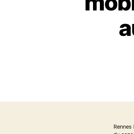
mobi
a
Rennes M