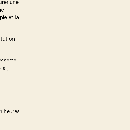
urer une
ue
ie et la
tation :
esserte
là ;
e
en heures