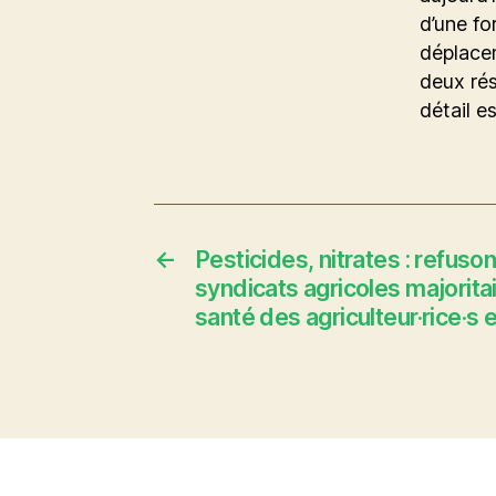
d’une fo
déplace
deux rés
détail e
←
Pesticides, nitrates : refuson
syndicats agricoles majorita
santé des agriculteur·rice·s 