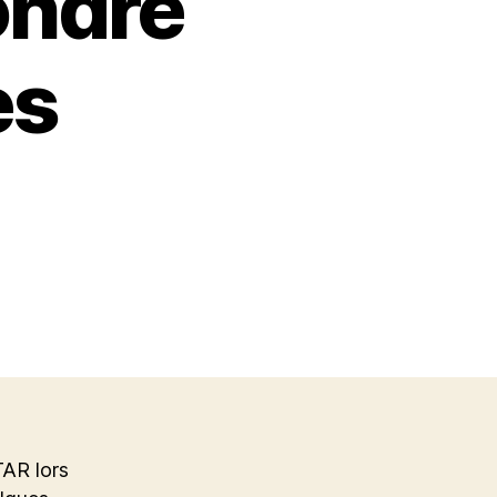
ondre
es
TAR lors