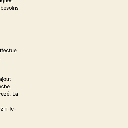
elques
 besoins
ffectue
x
ajout
nche.
ezé, La
zin-le-