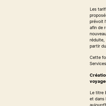
Les tari
proposé
prévoit 
afin de 
nouveau 
réduite,
partir du
Cette fo
Services
Créatio
voyage
Le titre
et dans 
aujourd’