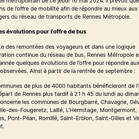
il métropolitain de ce jeudi 16 mai 2024. Il prévoit qu
ns de l’offre de mobilité afin de répondre au mieux aux
gers du réseau de transports de Rennes Métropole.
s évolutions pour l’offre de bus
ute des remontées des voyageurs et dans une logique
ration continue du réseau de bus, Rennes Métropole e
nnée quelques évolutions de l’offre pour répondre au
observées. Ainsi à partir de la rentrée de septembre :
mmunes de plus de 4000 habitants bénéficieront de l’
épart de Rennes plus tardif à 21 h 45 du lundi au dima
concerne les communes de Bourgbarré, Chavagne, Gév
lle-des-Fougeretz, Laillé, L’Hermitage, Montgermont,
s, Pont-Péan, Romillé, Saint-Erblon, Saint-Gilles et Ve
t.