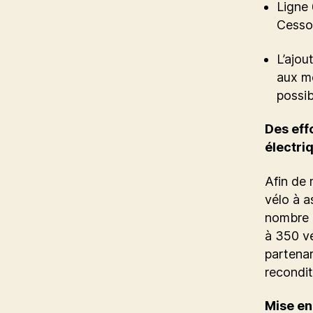
Ligne 
Cesso
L’ajou
aux mo
possib
Des eff
électri
Afin de
vélo à a
nombre 
à 350 vé
partenar
recondit
Mise en