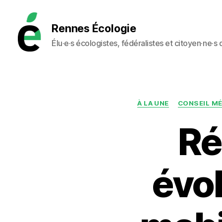
Rennes Écologie
Élu·e·s écologistes, fédéralistes et citoyen·ne·s
Rennes
Écologie
À LA UNE
CONSEIL M
Ré
évol