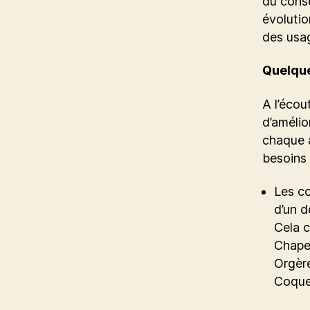
du conse
évolutio
des usa
Quelque
A l’éco
d’amélio
chaque a
besoins 
Les co
d’un d
Cela 
Chape
Orgère
Coque