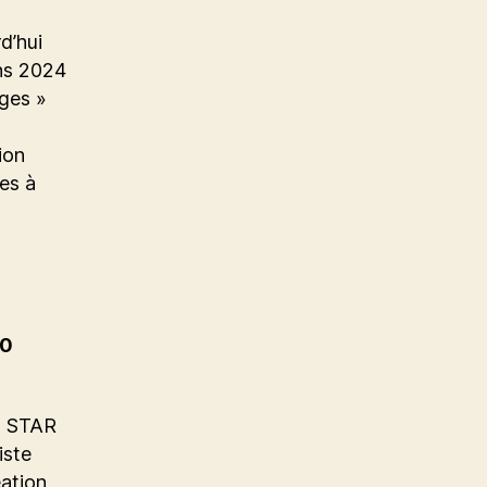
d’hui
ns 2024
ages »
ion
es à
o
10
u STAR
iste
éation