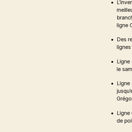
L’inve
meille
branch
ligne
Des re
lignes
Ligne 
le sam
Ligne 
jusqu’
Grégoi
Ligne 
de poi