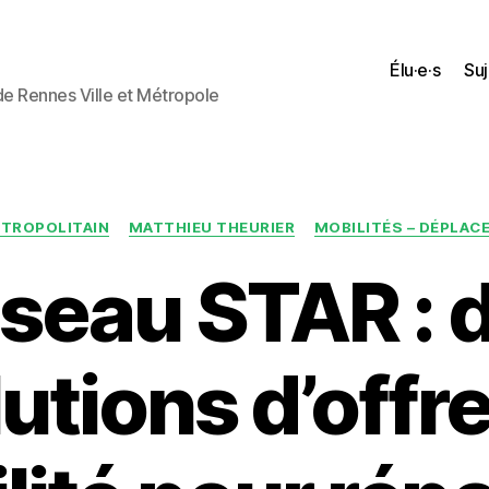
Élu·e·s
Suj
 de Rennes Ville et Métropole
Catégories
ÉTROPOLITAIN
MATTHIEU THEURIER
MOBILITÉS – DÉPLA
seau STAR : 
utions d’offr