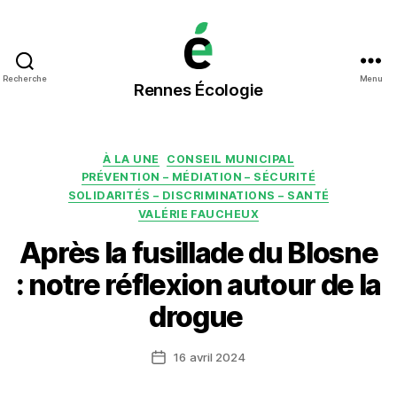
Rennes
Recherche
Menu
Rennes Écologie
Écologie
Catégories
À LA UNE
CONSEIL MUNICIPAL
PRÉVENTION – MÉDIATION – SÉCURITÉ
SOLIDARITÉS – DISCRIMINATIONS – SANTÉ
VALÉRIE FAUCHEUX
Après la fusillade du Blosne
: notre réflexion autour de la
drogue
16 avril 2024
Date
de
l’article