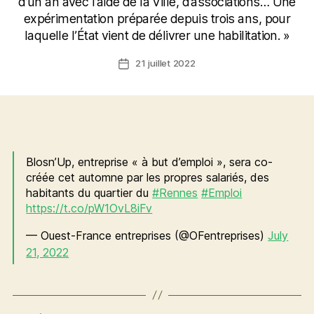
d’un an avec l’aide de la Ville, d’associations… Une
expérimentation préparée depuis trois ans, pour
laquelle l’État vient de délivrer une habilitation. »
21 juillet 2022
Date
de
l’article
Blosn’Up, entreprise « à but d’emploi », sera co-
créée cet automne par les propres salariés, des
habitants du quartier du
#Rennes
#Emploi
https://t.co/pW1OvL8iFv
— Ouest-France entreprises (@OFentreprises)
July
21, 2022