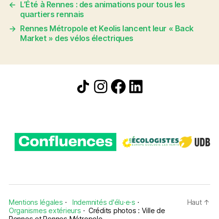
←
L’Été à Rennes : des animations pour tous les
quartiers rennais
→
Rennes Métropole et Keolis lancent leur « Back
Market » des vélos électriques
Icône de partage
Instagram
Facebook
LinkedIn
Mentions légales
·
Indemnités d'élu·e·s
·
Haut
↑
Organismes extérieurs
·
Crédits photos : Ville de
Rennes et Rennes Métropole