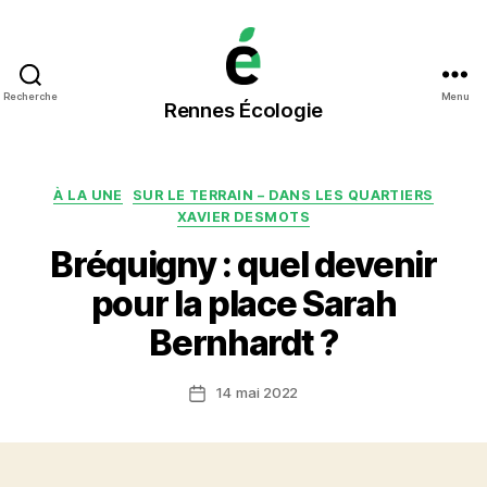
Rennes
Recherche
Menu
Rennes Écologie
Écologie
Catégories
À LA UNE
SUR LE TERRAIN – DANS LES QUARTIERS
XAVIER DESMOTS
Bréquigny : quel devenir
pour la place Sarah
Bernhardt ?
14 mai 2022
Date
de
l’article