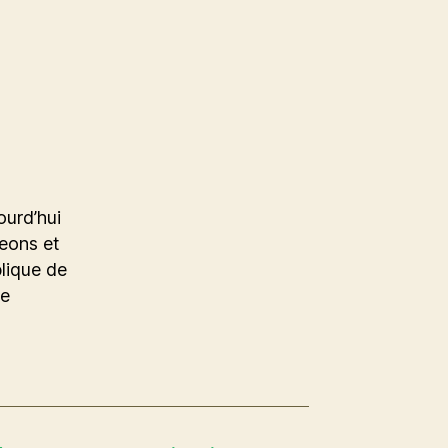
ourd’hui
geons et
blique de
de