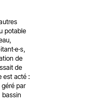
autres
u potable
eau,
itant·e·s,
ation de
issait de
 est acté :
 géré par
u bassin