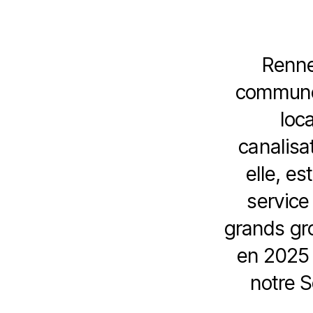
Renne
communes
loc
canalisat
elle, e
service 
grands gro
en 2025 
notre S