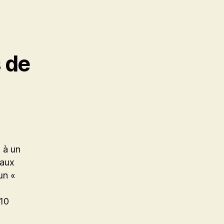
 de
s à un
 aux
’un «
 10