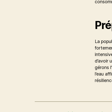
consomma
Pré
La popul
fortemen
intensiv
d’avoir 
gérons l
l’eau af
résilien