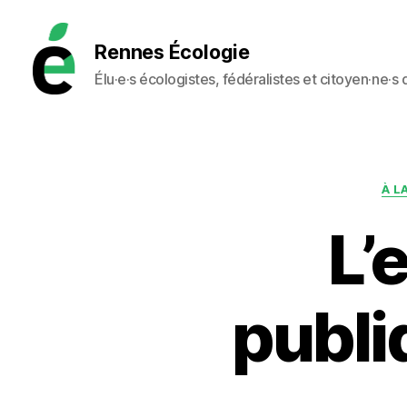
Rennes Écologie
Élu·e·s écologistes, fédéralistes et citoyen·ne·s
Rennes
Écologie
À L
L’
publi