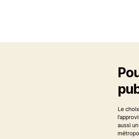
Pou
pub
Le choix
l’approv
aussi un
métropol