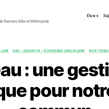
Élu·e·s
Suj
 de Rennes Ville et Métropole
Catégories
A UNE
EAU – DÉCHETS – ÉCONOMIE CIRCULAIRE
NOS TRIB
eau : une gest
que pour notr