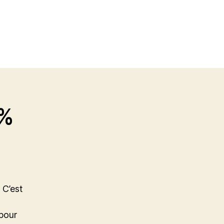
 %
 C’est
 pour