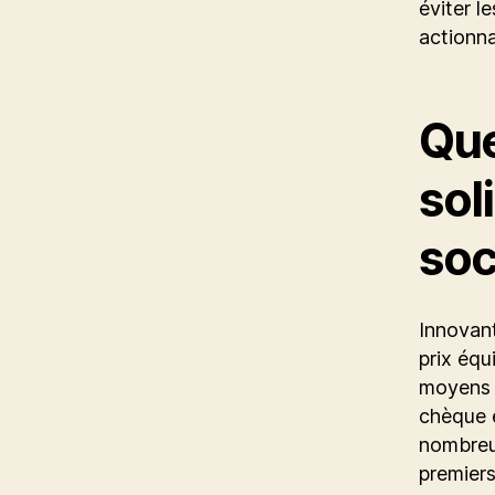
éviter l
actionna
Que
sol
soc
Innovant
prix équ
moyens d
chèque e
nombreus
premiers