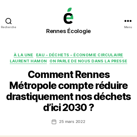
Rennes
Recherche
Menu
Rennes Écologie
Écologie
Catégories
À LA UNE
EAU – DÉCHETS – ÉCONOMIE CIRCULAIRE
LAURENT HAMON
ON PARLE DE NOUS DANS LA PRESSE
Comment Rennes
Métropole compte réduire
drastiquement nos déchets
d’ici 2030 ?
25 mars 2022
Date
de
l’article