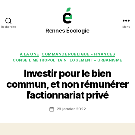
Rennes
Recherche
Menu
Rennes Écologie
Écologie
Catégories
À LA UNE
COMMANDE PUBLIQUE – FINANCES
CONSEIL MÉTROPOLITAIN
LOGEMENT – URBANISME
Investir pour le bien
commun, et non rémunérer
l’actionnariat privé
28 janvier 2022
Date
de
l’article