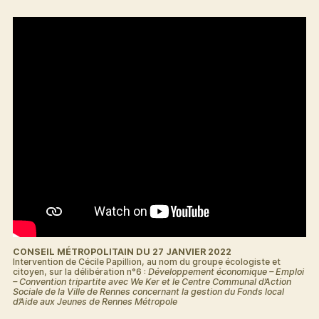
CONSEIL MÉTROPOLITAIN DU 27 JANVIER 2022
Intervention de Cécile Papillion, au nom du groupe écologiste et
citoyen, sur la délibération n°6 :
Développement économique – Emploi
– Convention tripartite avec We Ker et le Centre Communal d’Action
Sociale de la Ville de Rennes concernant la gestion du Fonds local
d’Aide aux Jeunes de Rennes Métropole