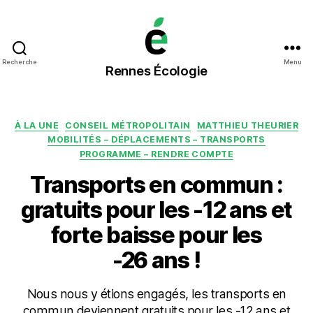
Rennes
Recherche
Menu
Rennes Écologie
Écologie
Catégories
À LA UNE
CONSEIL MÉTROPOLITAIN
MATTHIEU THEURIER
MOBILITÉS – DÉPLACEMENTS – TRANSPORTS
PROGRAMME – RENDRE COMPTE
Transports en commun :
gratuits pour les -12 ans et
forte baisse pour les
-26 ans !
Nous nous y étions engagés, les transports en
commun deviennent gratuits pour les -12 ans et