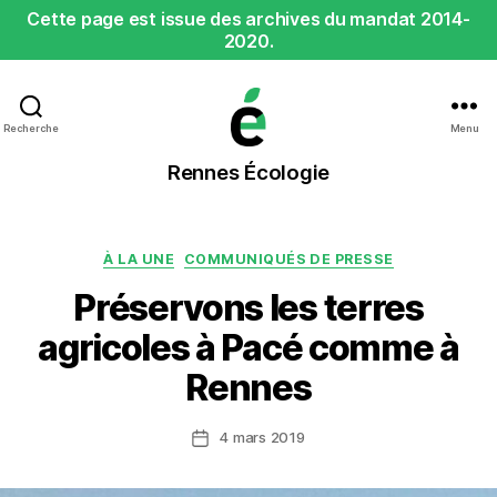
Cette page est issue des archives du mandat 2014-
2020.
Recherche
Menu
Rennes
Rennes Écologie
Écologie
Catégories
À LA UNE
COMMUNIQUÉS DE PRESSE
Préservons les terres
agricoles à Pacé comme à
Rennes
4 mars 2019
Date
de
l’article