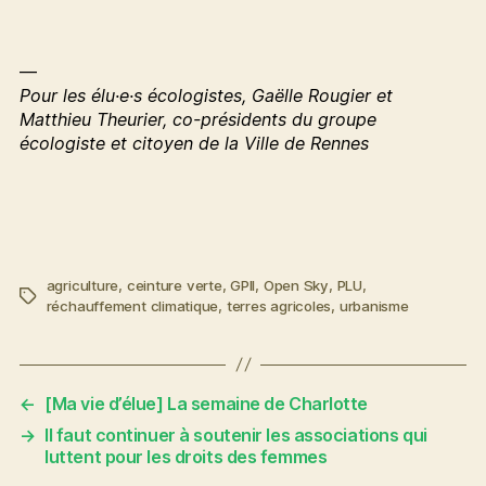
—
Pour les élu·e·s écologistes, Gaëlle Rougier et
Matthieu Theurier, co-présidents du groupe
écologiste et citoyen de la Ville de Rennes
agriculture
,
ceinture verte
,
GPII
,
Open Sky
,
PLU
,
Étiquettes
réchauffement climatique
,
terres agricoles
,
urbanisme
←
[Ma vie d’élue] La semaine de Charlotte
→
Il faut continuer à soutenir les associations qui
luttent pour les droits des femmes