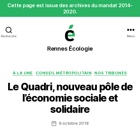
Cette page est issue des archives du mandat 2014-
2020.
Recherche
Menu
Rennes
Rennes Écologie
Écologie
Catégories
À LA UNE
CONSEIL MÉTROPOLITAIN
NOS TRIBUNES
Le Quadri, nouveau pôle de
l’économie sociale et
solidaire
8 octobre 2018
Date
de
l’article